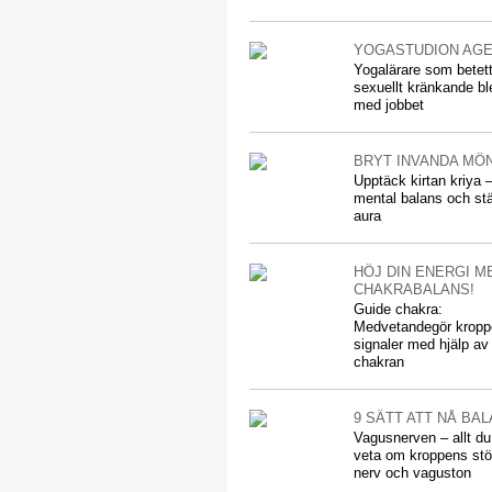
YOGASTUDION AG
Yogalärare som betett
sexuellt kränkande bl
med jobbet
BRYT INVANDA MÖ
Upptäck kirtan kriya –
mental balans och stä
aura
HÖJ DIN ENERGI M
CHAKRABALANS!
Guide chakra:
Medvetandegör krop
signaler med hjälp av
chakran
9 SÄTT ATT NÅ BA
Vagusnerven – allt du 
veta om kroppens stö
nerv och vaguston