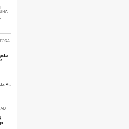
H
NING
,
TORA
giska
na
de: Att
KAD
å
ga