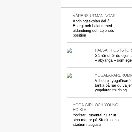
VÅRENS UTMANINGAR
Andningsskolan del 3:
Energi och balans med
eldandning och Lejonets
position
HÄLSA I HÖSTSTO
Så här utför du olje
– abyanga – som ege
YOGALÄRARDRÖM
Vill du bli yogalärare?
tänka på när du väljer
yogalärarutbildning
YOGA GIRL OCH YOUNG
HO KIM
Yogisar i tusental rullar ut
sina mattor på Stockholms
stadion i augusti