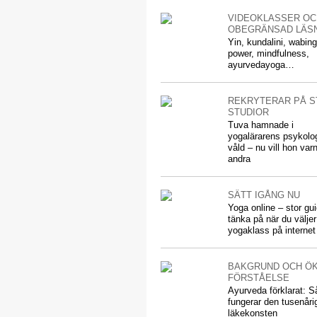
VIDEOKLASSER OC
OBEGRÄNSAD LÄS
Yin, kundalini, wabing
power, mindfulness,
ayurvedayoga…
REKRYTERAR PÅ S
STUDIOR
Tuva hamnade i
yogalärarens psykolo
våld – nu vill hon var
andra
SÄTT IGÅNG NU
Yoga online – stor gui
tänka på när du väljer
yogaklass på internet
BAKGRUND OCH Ö
FÖRSTÅELSE
Ayurveda förklarat: S
fungerar den tusenåri
läkekonsten