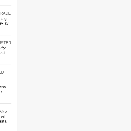
ERADE
 sig
ev av
NSTER
 för
rkt
ED
pens
 7
LANS
vill
rsta