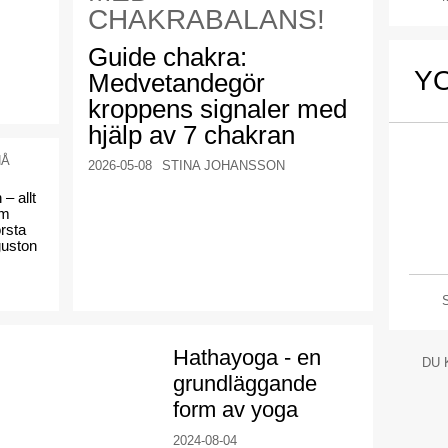
CHAKRABALANS!
Guide chakra:
Y
Medvetandegör
kroppens signaler med
hjälp av 7 chakran
NÅ
2026-05-08
STINA JOHANSSON
– allt
om
rsta
guston
Hathayoga - en
DU 
grundläggande
form av yoga
2024-08-04