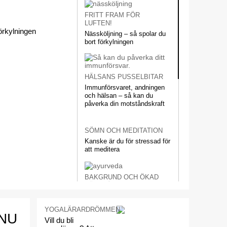
FRITT FRAM FÖR
LUFTEN!
örkylningen
Nässköljning – så spolar du
bort förkylningen
HÄLSANS PUSSELBITAR
Immunförsvaret, andningen
och hälsan – så kan du
påverka din motståndskraft
SÖMN OCH MEDITATION
Kanske är du för stressad för
att meditera
BAKGRUND OCH ÖKAD
FÖRSTÅELSE
Ayurveda förklarat: Så
fungerar den tusenåriga
YOGALÄRARDRÖMMEN
läkekonsten
NU
Vill du bli