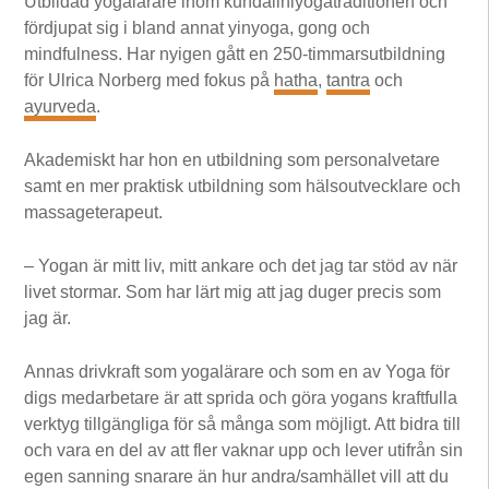
Utbildad yogalärare inom kundaliniyogatraditionen och
fördjupat sig i bland annat yinyoga, gong och
mindfulness. Har nyigen gått en 250-timmarsutbildning
för Ulrica Norberg med fokus på
hatha
,
tantra
och
ayurveda
.
Akademiskt har hon en utbildning som personalvetare
samt en mer praktisk utbildning som hälsoutvecklare och
massageterapeut.
­– Yogan är mitt liv, mitt ankare och det jag tar stöd av när
livet stormar. Som har lärt mig att jag duger precis som
jag är.
Annas drivkraft som yogalärare och som en av Yoga för
digs medarbetare är att sprida och göra yogans kraftfulla
verktyg tillgängliga för så många som möjligt. Att bidra till
och vara en del av att fler vaknar upp och lever utifrån sin
egen sanning snarare än hur andra/samhället vill att du