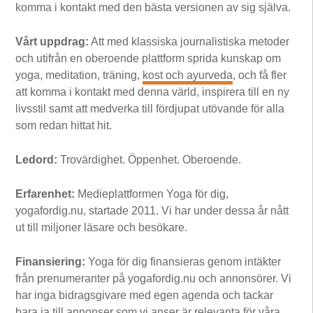
komma i kontakt med den bästa versionen av sig själva.
Vårt uppdrag:
Att med klassiska journalistiska metoder
och utifrån en oberoende plattform sprida kunskap om
yoga, meditation, träning,
kost och ayurveda
, och få fler
att komma i kontakt med denna värld, inspirera till en ny
livsstil samt att medverka till fördjupat utövande för alla
som redan hittat hit.
Ledord:
Trovärdighet. Öppenhet. Oberoende.
Erfarenhet:
Medieplattformen Yoga för dig,
yogafordig.nu, startade 2011. Vi har under dessa år nått
ut till miljoner läsare och besökare.
Finansiering:
Yoga för dig finansieras genom intäkter
från prenumeranter på yogafordig.nu och annonsörer. Vi
har inga bidragsgivare med egen agenda och tackar
bara ja till annonser som vi anser är relevanta för våra