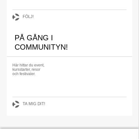
FÖLJ!
PÅ GÅNG I
COMMUNITYN!
Här hittar du event,
kursstarter, resor
och festivaler.
TA MIG DIT!