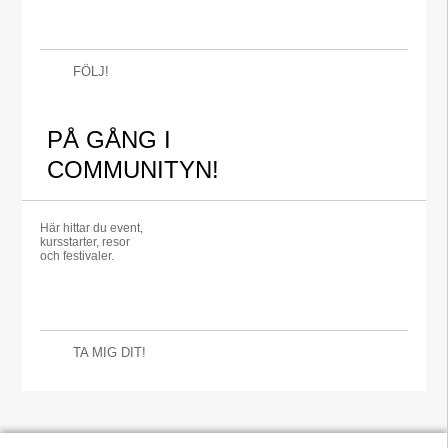
FÖLJ!
PÅ GÅNG I
COMMUNITYN!
Här hittar du event,
kursstarter, resor
och festivaler.
TA MIG DIT!