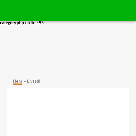
Warning
: Use of undefined constant none - assumed 'none' (this will
×
throw an Error in a future version of PHP) in
/home/yogaford/public_html/wp-content/themes/yoga/header-
category.php
on line
95
Hem
»
Livsstil