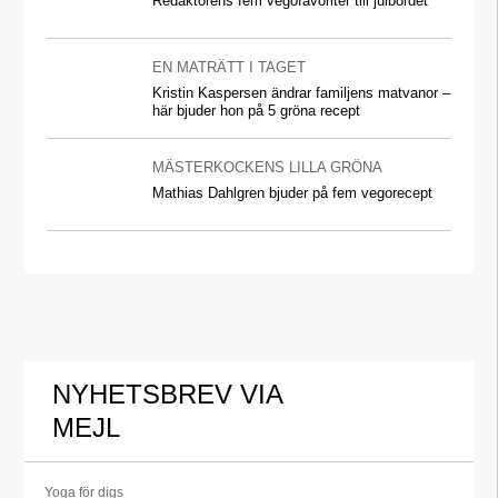
Redaktörens fem vegofavoriter till julbordet
EN MATRÄTT I TAGET
Kristin Kaspersen ändrar familjens matvanor –
här bjuder hon på 5 gröna recept
MÄSTERKOCKENS LILLA GRÖNA
Mathias Dahlgren bjuder på fem vegorecept
NYHETSBREV VIA
MEJL
Yoga för digs