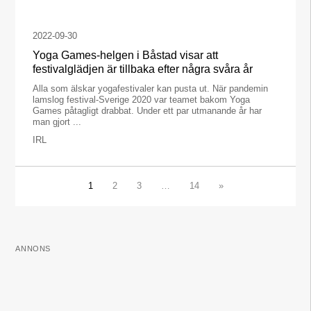
2022-09-30
Yoga Games-helgen i Båstad visar att
festivalglädjen är tillbaka efter några svåra år
Alla som älskar yogafestivaler kan pusta ut. När pandemin
lamslog festival-Sverige 2020 var teamet bakom Yoga
Games påtagligt drabbat. Under ett par utmanande år har
man gjort ...
IRL
1
2
3
…
14
»
ANNONS