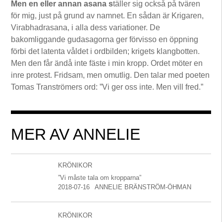
Men en eller annan asana s
täller sig också på tvären
för mig, just på grund av namnet. En sådan är Krigaren,
Virabhadrasana, i alla dess variationer. De
bakomliggande gudasagorna ger förvisso en öppning
förbi det latenta våldet i ordbilden; krigets klangbotten.
Men den får ändå inte fäste i min kropp. Ordet möter en
inre protest. Fridsam, men omutlig. Den talar med poeten
Tomas Tranströmers ord: ”Vi ger oss inte. Men vill fred.”
MER AV ANNELIE
KRÖNIKOR
”Vi måste tala om kropparna”
2018-07-16
ANNELIE BRÄNSTRÖM-ÖHMAN
KRÖNIKOR