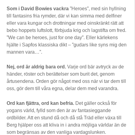
Som i David Bowies vackra
”Heroes”, med sin hyllning
till fantasins fria rymder, där vi kan simma med delfiner
eller vara kungar och drottningar med oinskränkt rätt att
bebo hoppets luftslott, förbjuda krig och lagstifta om fred.
”We can be heroes, just for one day”. Eller kärlekens
hjälte i Sapfos klassiska dikt – ”gudars like syns mig den
mannen vara…”.
Nej, ord är aldrig bara ord.
Varje ord bär avtryck av de
händer, röster och berättelser som burit det, genom
årtusendena. Orden gör något med oss när vi tar dem till
oss, gör dem till våra egna, delar dem med varandra.
Ord kan fjättra, ord kan befria.
Det gäller också för
yogans värld, fylld som den är av fantasieggande
ordbilder. Att en stund då och då stå Träd eller växa till
Berg hjälper oss att kliva in i andra möjliga världar än de
som begränsas av den vanliga vardagslunken.