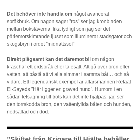
Det behöver inte handla om
något avancerat
språkbruk. Om någon säger ”ros” ser jag kronbladen
mellan bokstäverna, lika tydligt som jag ser det
pärlemorskimrande ljuset som illuminerar stadsgator och
skogsbryn i ordet ”midnattssol”.
Direkt plågsamt kan det däremot bli
om någon
kraschar ett ordspråk eller talesätt. Att gå över bron efter
vatten, att påstå att vi alla simmar i samma båt… och så
vidare. Ett legendariskt exempel är affärsmannen Refaat
El-Sayeds ”Här ligger en gravad hund”. Humorn i en
sådan felsägning till trots kan det inte hjälpas: jag ser
den torrskodda bron, den vattenfyllda båten och hunden,
nedsaltad och död.
”Skiftet från Krigare till Hjälte behåller