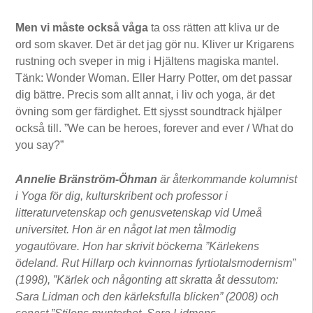
Men vi måste också våga
ta oss rätten att kliva ur de
ord som skaver. Det är det jag gör nu. Kliver ur Krigarens
rustning och sveper in mig i Hjältens magiska mantel.
Tänk: Wonder Woman. Eller Harry Potter, om det passar
dig bättre. Precis som allt annat, i liv och yoga, är det
övning som ger färdighet. Ett sjysst soundtrack hjälper
också till. ”We can be heroes, forever and ever / What do
you say?”
Annelie Bränström-Öhman
är återkommande kolumnist
i Yoga för dig, kulturskribent och professor i
litteraturvetenskap och genusvetenskap vid Umeå
universitet. Hon är en något lat men tålmodig
yogautövare. Hon har skrivit böckerna ”Kärlekens
ödeland. Rut Hillarp och kvinnornas fyrtiotalsmodernism”
(1998), ”Kärlek och någonting att skratta åt dessutom:
Sara Lidman och den kärleksfulla blicken” (2008) och