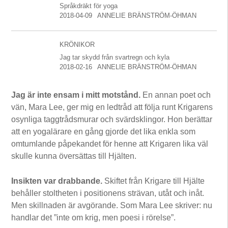
Språkdräkt för yoga
2018-04-09
ANNELIE BRÄNSTRÖM-ÖHMAN
KRÖNIKOR
Jag tar skydd från svartregn och kyla
2018-02-16
ANNELIE BRÄNSTRÖM-ÖHMAN
Jag är inte ensam i mitt motstånd.
En annan poet och
vän, Mara Lee, ger mig en ledtråd att följa runt Krigarens
osynliga taggtrådsmurar och svärdsklingor. Hon berättar
att en yogalärare en gång gjorde det lika enkla som
omtumlande påpekandet för henne att Krigaren lika väl
skulle kunna översättas till Hjälten.
Insikten var drabbande.
Skiftet från Krigare till Hjälte
behåller stoltheten i positionens strävan, utåt och inåt.
Men skillnaden är avgörande. Som Mara Lee skriver: nu
handlar det ”inte om krig, men poesi i rörelse”.