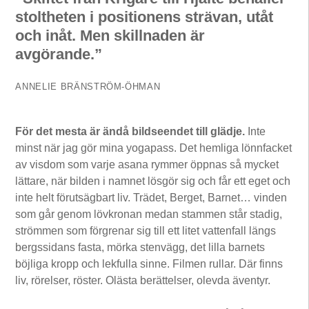
stoltheten i positionens strävan, utåt
och inåt. Men skillnaden är
avgörande.”
ANNELIE BRÄNSTRÖM-ÖHMAN
För det mesta är ändå bildseendet till glädje.
Inte
minst när jag gör mina yogapass. Det hemliga lönnfacket
av visdom som varje asana rymmer öppnas så mycket
lättare, när bilden i namnet lösgör sig och får ett eget och
inte helt förutsägbart liv. Trädet, Berget, Barnet… vinden
som går genom lövkronan medan stammen står stadig,
strömmen som förgrenar sig till ett litet vattenfall längs
bergssidans fasta, mörka stenvägg, det lilla barnets
böjliga kropp och lekfulla sinne. Filmen rullar. Där finns
liv, rörelser, röster. Olästa berättelser, olevda äventyr.