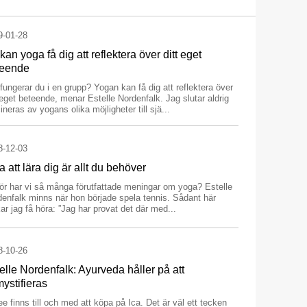
9-01-28
kan yoga få dig att reflektera över ditt eget
teende
fungerar du i en grupp? Yogan kan få dig att reflektera över
 eget beteende, menar Estelle Nordenfalk. Jag slutar aldrig
ineras av yogans olika möjligheter till sjä...
8-12-03
ja att lära dig är allt du behöver
ör har vi så många förutfattade meningar om yoga? Estelle
enfalk minns när hon började spela tennis. Sådant här
ar jag få höra: ”Jag har provat det där med...
8-10-26
elle Nordenfalk: Ayurveda håller på att
ystifieras
e finns till och med att köpa på Ica. Det är väl ett tecken