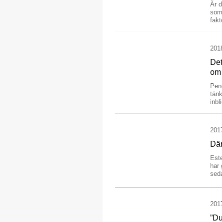
Är d
som
fakt
201
Det
o
Peng
tänk
inbl
201
Där
Est
har 
seda
201
”Du