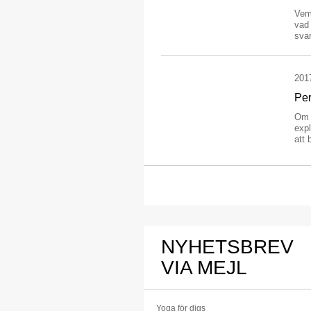
Vem
vad 
svar
201
Per
Om h
expl
att 
NYHETSBREV
VIA MEJL
Yoga för digs