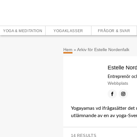
YOGA & MEDITATION
YOGAKLASSER
FRÅGOR & SVAR
Hem
»
Arkiv för Estelle Nordenfalk
Estelle Nor
Entreprenör oc
Webbplats
Facebook
Instag
Yogayamas vd ifrågasätter det 
utlämnande av en av yoga-Sveri
14 RESULTS