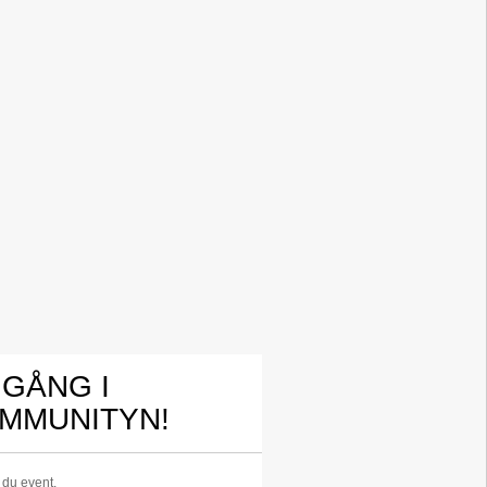
 GÅNG I
MMUNITYN!
r du event,