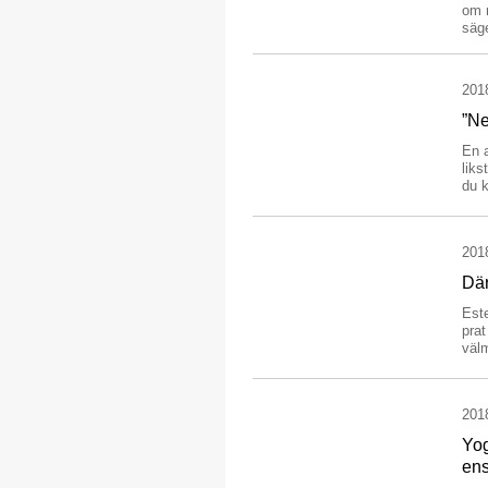
om n
säge
201
”Ne
En a
liks
du k
201
Där
Este
pra
välm
201
Yo
en