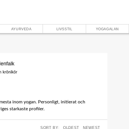
AYURVEDA
LIVSSTIL
YOGAGALAN
denfalk
h krönikör
ram
mesta inom yogan. Personligt, initierat och
ges starkaste profiler.
SORT BY:
OLDEST
NEWEST