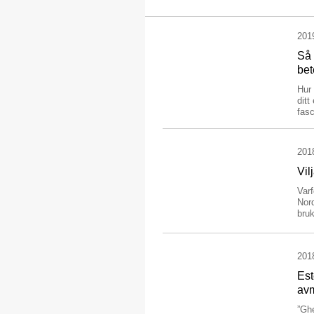
201
Så 
be
Hur 
ditt
fasc
201
Vil
Varf
Nord
bruk
201
Est
avm
”Ghe