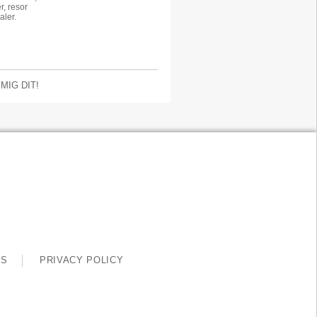
r, resor
aler.
 MIG DIT!
SS
PRIVACY POLICY