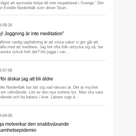
ågot att ayurveda börjar bli mer respekterat i Sverige.” Det
r Estelle Nordenfalk som driver Skan...
8-09-26
j! Joggning är inte meditation”
lltmer vanlig uppfattning är att vissa saker vi gör går att
tälla med att meditera. Jag hör ofta folk uttrycka sig så, har
anske också hört det? Att jogga i vac...
8-07-09
för älskar jag att bli äldre
lle Nordenfalk har lärt sig vad närvaro är. Det är mycket
t om välmående. Lite av den nya sortens lyx. Man ska vara
ående och ha balans i livet. Lättare sagt ä...
8-04-06
ga motverkar den snabbväxande
samhetsepidemin