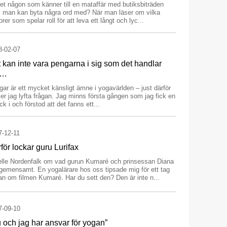
et någon som känner till en mataffär med butiksbiträden
 man kan byta några ord med? När man läser om vilka
orer som spelar roll för att leva ett långt och lyc...
8-02-07
 kan inte vara pengarna i sig som det handlar
m…
ar är ett mycket känsligt ämne i yogavärlden – just därför
er jag lyfta frågan. Jag minns första gången som jag fick en
ick i och förstod att det fanns ett...
7-12-11
för lockar guru Lurifax
elle Nordenfalk om vad gurun Kumaré och prinsessan Diana
gemensamt. En yogalärare hos oss tipsade mig för ett tag
n om filmen Kumaré. Har du sett den? Den är inte n...
7-09-10
 och jag har ansvar för yogan”