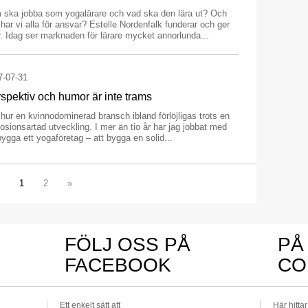
 ska jobba som yogalärare och vad ska den lära ut? Och
har vi alla för ansvar? Estelle Nordenfalk funderar och ger
. Idag ser marknaden för lärare mycket annorlunda...
7-07-31
spektiv och humor är inte trams
ur en kvinnodominerad bransch ibland förlöjligas trots en
osionsartad utveckling. I mer än tio år har jag jobbat med
bygga ett yogaföretag – att bygga en solid...
1
2
»
FÖLJ OSS PÅ
PÅ
FACEBOOK
CO
Ett enkelt sätt att
Här hitta