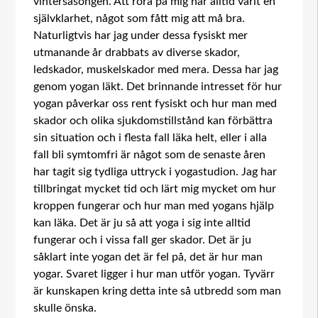
vintersäsongen. Att röra på mig har alltid varit en
självklarhet, något som fått mig att må bra.
Naturligtvis har jag under dessa fysiskt mer
utmanande år drabbats av diverse skador,
ledskador, muskelskador med mera. Dessa har jag
genom yogan läkt. Det brinnande intresset för hur
yogan påverkar oss rent fysiskt och hur man med
skador och olika sjukdomstillstånd kan förbättra
sin situation och i flesta fall läka helt, eller i alla
fall bli symtomfri är något som de senaste åren
har tagit sig tydliga uttryck i yogastudion. Jag har
tillbringat mycket tid och lärt mig mycket om hur
kroppen fungerar och hur man med yogans hjälp
kan läka. Det är ju så att yoga i sig inte alltid
fungerar och i vissa fall ger skador. Det är ju
såklart inte yogan det är fel på, det är hur man
yogar. Svaret ligger i hur man utför yogan. Tyvärr
är kunskapen kring detta inte så utbredd som man
skulle önska.