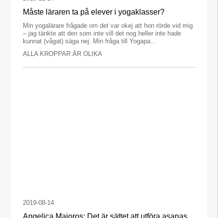
Måste läraren ta på elever i yogaklasser?
Min yogalärare frågade om det var okej att hon rörde vid mig
– jag tänkte att den som inte vill det nog heller inte hade
kunnat (vågat) säga nej. Min fråga till Yogapa...
ALLA KROPPAR ÄR OLIKA
2019-08-14
Angelica Majoros: Det är sättet att utföra asanas