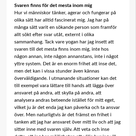
Svaren finns för det mesta inom mig
Hur vi människor tänker, agerar och fungerar på
olika sätt har alltid fascinerat mig. Jag har på
många sätt varit en sökande person som framför
allt sökt efter svar utåt, externt i olika
sammanhang. Tack vare yogan har jag insett att
svaren till det mesta finns inom mig, inte hos
någon annan, inte någon annanstans, inte i något
yttre system. Det är en enorm frihet att inse det,
men det kan i vissa stunder även kännas
överväldigande. I utmanande situationer kan det
till exempel vara lättare till hands att lägga över
ansvaret på andra, att skylla på andra, att
analysera andras beteende istället för mitt eget,
vilket ju är det enda jag kan påverka och ta ansvar
över. Men naturligtvis är det främst en frihet i
tanken att jag har ansvaret över mitt liv och att jag
sitter inne med svaren själv. Att veta och inse