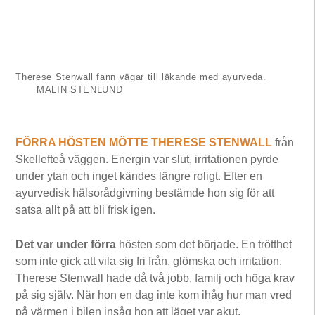
Therese Stenwall fann vägar till läkande med ayurveda.
MALIN STENLUND
FÖRRA HÖSTEN MÖTTE THERESE STENWALL
från
Skellefteå väggen. Energin var slut, irritationen pyrde
under ytan och inget kändes längre roligt. Efter en
ayurvedisk hälsorådgivning bestämde hon sig för att
satsa allt på att bli frisk igen.
Det var under förra
hösten som det började. En trötthet
som inte gick att vila sig fri från, glömska och irritation.
Therese Stenwall hade då två jobb, familj och höga krav
på sig själv. När hon en dag inte kom ihåg hur man vred
på värmen i bilen insåg hon att läget var akut.