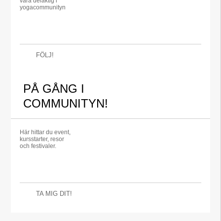
vara delaktig i
yogacommunityn
FÖLJ!
PÅ GÅNG I
COMMUNITYN!
Här hittar du event,
kursstarter, resor
och festivaler.
TA MIG DIT!