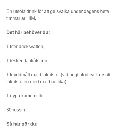
En utsökt drink för att ge svalka under dagens heta
timmar är HIM.
Det här behöver du:
1 liter dricksvatten,
1 tesked fänkålsfrön,
1 kryddmått mald lakritsrot (vid högt blodtryck ersätt
lakritsroten med mald nejlika)
1 nypa kamomillte
30 russin
Så här gör du: