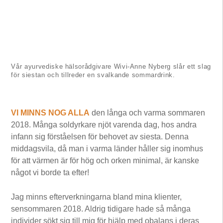
Vår ayurvediske hälsorådgivare Wivi-Anne Nyberg slår ett slag
för siestan och tillreder en svalkande sommardrink.
VI MINNS NOG ALLA
den långa och varma sommaren
2018. Många soldyrkare njöt varenda dag, hos andra
infann sig förståelsen för behovet av siesta. Denna
middagsvila, då man i varma länder håller sig inomhus
för att värmen är för hög och orken minimal, är kanske
något vi borde ta efter!
Jag minns efterverkningarna bland mina klienter,
sensommaren 2018. Aldrig tidigare hade så många
individer sökt sig till mig för hjälp med obalans i deras