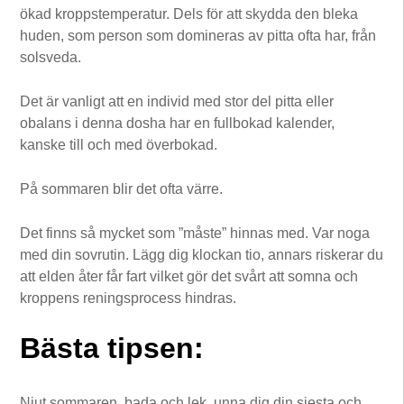
ökad kroppstemperatur. Dels för att skydda den bleka
huden, som person som domineras av pitta ofta har, från
solsveda.
Det är vanligt att en individ med stor del pitta eller
obalans i denna dosha har en fullbokad kalender,
kanske till och med överbokad.
På sommaren blir det ofta värre.
Det finns så mycket som ”måste” hinnas med. Var noga
med din sovrutin. Lägg dig klockan tio, annars riskerar du
att elden åter får fart vilket gör det svårt att somna och
kroppens reningsprocess hindras.
Bästa tipsen:
Njut sommaren, bada och lek, unna dig din siesta och