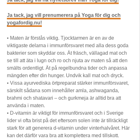
Ja tack, jag vill prenumerera på Yoga för dig och
yogafordig.nu!
• Maten är förstås viktig. Tjocktarmen är en av de
viktigaste delarna i immunförsvaret med alla dess goda
bakterier som skyddar oss. Ät fräsch, vällagad mat och
se till att äta i lugn och ro och njuta av maten så att den
smälts ordentligt. Ät på regelbundna tider och anpassa
mängden efter din hunger. Undvik kall mat och dryck.
• Vissa ayurvediska örtpreparat stärker immunförsvaret,
särskilt sådana som innehåller amla, ashwaganda,
brahmi och shatavari – och gurkmeja är alltid bra att
använda i maten.
• D-vitamin är viktigt för immunförsvaret och i Sverige
lider vi ofta brist på det eftersom solen inte är tillräckligt
stark för att generera d-vitamin under vinterhalvåret. Här
kan det därför vara bra att komplettera med tillskott.