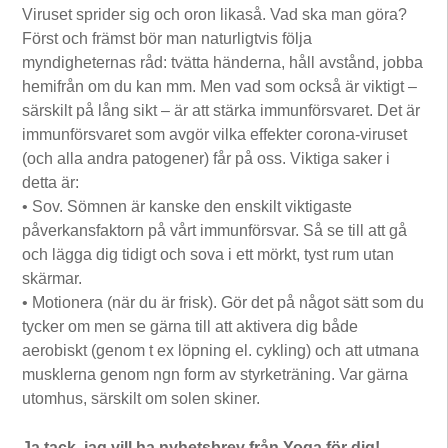
Viruset sprider sig och oron likaså. Vad ska man göra?
Först och främst bör man naturligtvis följa
myndigheternas råd: tvätta händerna, håll avstånd, jobba
hemifrån om du kan mm. Men vad som också är viktigt –
särskilt på lång sikt – är att stärka immunförsvaret. Det är
immunförsvaret som avgör vilka effekter corona-viruset
(och alla andra patogener) får på oss. Viktiga saker i
detta är:
• Sov. Sömnen är kanske den enskilt viktigaste
påverkansfaktorn på vårt immunförsvar. Så se till att gå
och lägga dig tidigt och sova i ett mörkt, tyst rum utan
skärmar.
• Motionera (när du är frisk). Gör det på något sätt som du
tycker om men se gärna till att aktivera dig både
aerobiskt (genom t ex löpning el. cykling) och att utmana
musklerna genom ngn form av styrketräning. Var gärna
utomhus, särskilt om solen skiner.
Ja tack, jag vill ha nyhetsbrev från Yoga för dig!