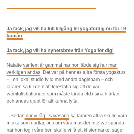
Ja tack, jag vill ha full tillgång till yogafordig.nu för 19
kr/mån.
Ja tack, jag vill ha nyhetsbrev från Yoga för dig!
Natalie
var fem år gammal när hon lärde sig hur man
verkligen andas
. Det var på hennes allra första yogakurs
– i en lokal studio fylld med andra dagisbarn – och
läraren sa till dem att föreställa sig att de var
varmluftsballonger som måste tända eld i sina hjärtan
och andas djupt för att kunna lyfta.
– Sedan
när vi låg i savasana
sa läraren att vi skulle vara
mjuka som nudlar, och om våra muskler inte var spända
när hon tog i våra ben skulle vi få ett klistermärke, säger