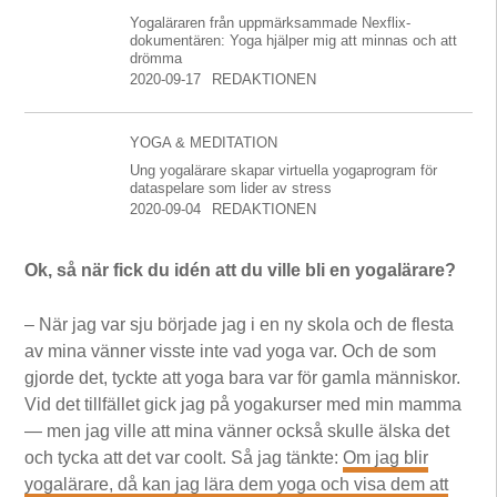
Yogaläraren från uppmärksammade Nexflix-
dokumentären: Yoga hjälper mig att minnas och att
drömma
2020-09-17
REDAKTIONEN
YOGA & MEDITATION
Ung yogalärare skapar virtuella yogaprogram för
dataspelare som lider av stress
2020-09-04
REDAKTIONEN
Ok, så när fick du idén att du ville bli en yogalärare?
– När jag var sju började jag i en ny skola och de flesta
av mina vänner visste inte vad yoga var. Och de som
gjorde det, tyckte att yoga bara var för gamla människor.
Vid det tillfället gick jag på yogakurser med min mamma
— men jag ville att mina vänner också skulle älska det
och tycka att det var coolt. Så jag tänkte:
Om jag blir
yogalärare, då kan jag lära dem yoga och visa dem att