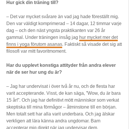
Hur gick din träning till?
– Det var mycket svårare än vad jag hade föreställt mig.
Den var väldigt komprimerad – 14 dagar, 12 timmar varje
dag – och den näst yngsta praktikanten var 26 år
gammal. Under träningen insåg jag
hur mycket mer det
finns i yoga förutom asanas
. Faktiskt så visade det sig att
filosofi var mitt favoritmoment.
Har du upplevt konstiga attityder från andra elever
när de ser hur ung du är?
– Jag har undervisat i över två år nu, och de flesta har
varit accepterande. Visst, de kan säga, ”Wow, du är bara
15 år!”. Och jag har definitivt mött människor som verkat
skeptiska till mina förmågor – åtminstone till en början.
Men totalt sett har alla varit underbara. Och jag älskar
verkligen att lära känna andra ungdomar. Barn
accepterar mig direkt när jag undervisar dem.