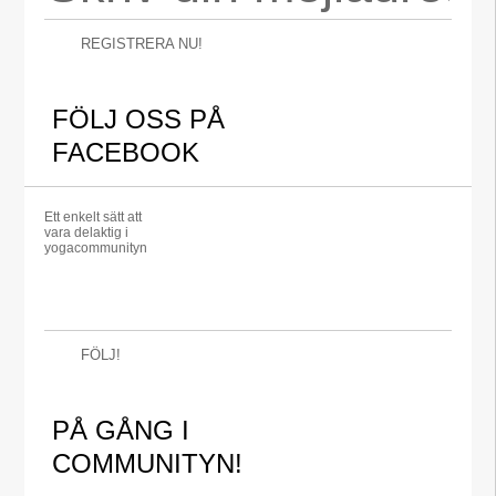
REGISTRERA NU!
FÖLJ OSS PÅ
FACEBOOK
Ett enkelt sätt att
vara delaktig i
yogacommunityn
FÖLJ!
PÅ GÅNG I
COMMUNITYN!