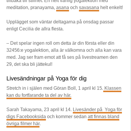
tillbaka till stillhet. En helt vanlig yogalektion med
meditation, pranayama,
asana
och
savasana
helt enkelt!
Upplägget som väntar deltagarna på onsdag passar
enligt Cecilia de allra flesta.
– Det spelar ingen roll om detta är din första eller din
32456:e yogalektion, alla är välkomna och alla kan vara
med. Jag ser fram emot att få ses på livestreamen den
29, det ska bli jättekul!
Livesändningar på Yoga för dig
Stretch in i själen med Göran Boll, 1 april kl 15.
Klassen
kan du fortfarande ta del av här.
Sarah Takayama, 23 april kl 14.
Livesänder på Yoga för
digs Facebooksida
och kommer sedan
att finnas bland
övriga filmer här
.