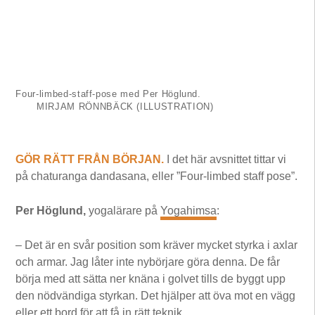
Four-limbed-staff-pose med Per Höglund.
MIRJAM RÖNNBÄCK (ILLUSTRATION)
GÖR RÄTT FRÅN BÖRJAN.
I det här avsnittet tittar vi
på chaturanga dandasana, eller ”Four-limbed staff pose”.
Per Höglund,
yogalärare på
Yogahimsa
:
– Det är en svår position som kräver mycket styrka i axlar
och armar. Jag låter inte nybörjare göra denna. De får
börja med att sätta ner knäna i golvet tills de byggt upp
den nödvändiga styrkan. Det hjälper att öva mot en vägg
eller ett bord för att få in rätt teknik.