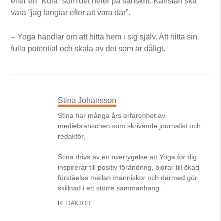
eller en ”Kula” som det heter på sanskrit. Känslan ska
vara ”jag längtar efter att vara där”.
– Yoga handlar om att hitta hem i sig själv. Att hitta sin
fulla potential och skala av det som är dåligt.
Stina Johansson
Stina har många års erfarenhet av
mediebranschen som skrivande journalist och
redaktör.
Stina drivs av en övertygelse att Yoga för dig
inspirerar till positiv förändring, bidrar till ökad
förståelse mellan människor och därmed gör
skillnad i ett större sammanhang.
REDAKTÖR