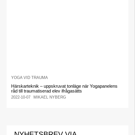
YOGA VID TRAUMA
Härskarteknik – uppskruvat tonläge när Yogapanelens
råd till traumatiserad elev ifrågasätts
2022-10-07
MIKAEL NYBERG
NYHETSBREV VIA