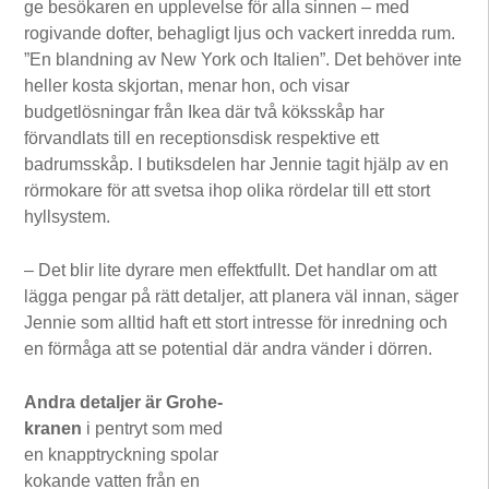
ge besökaren en upplevelse för alla sinnen – med
rogivande dofter, behagligt ljus och vackert inredda rum.
”En blandning av New York och Italien”. Det behöver inte
heller kosta skjortan, menar hon, och visar
budgetlösningar från Ikea där två köksskåp har
förvandlats till en receptionsdisk respektive ett
badrumsskåp. I butiksdelen har Jennie tagit hjälp av en
rörmokare för att svetsa ihop olika rördelar till ett stort
hyllsystem.
– Det blir lite dyrare men effektfullt. Det handlar om att
lägga pengar på rätt detaljer, att planera väl innan, säger
Jennie som alltid haft ett stort intresse för inredning och
en förmåga att se potential där andra vänder i dörren.
Andra detaljer är Grohe-
kranen
i pentryt som med
en knapptryckning spolar
kokande vatten från en