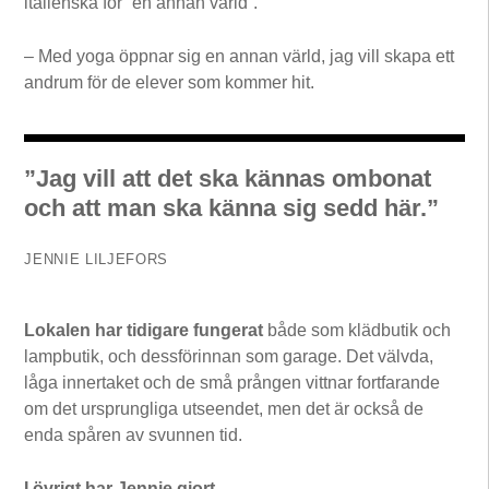
italienska för ”en annan värld”.
– Med yoga öppnar sig en annan värld, jag vill skapa ett
andrum för de elever som kommer hit.
”Jag vill att det ska kännas ombonat
och att man ska känna sig sedd här.”
JENNIE LILJEFORS
Lokalen har tidigare fungerat
både som klädbutik och
lampbutik, och dessförinnan som garage. Det välvda,
låga innertaket och de små prången vittnar fortfarande
om det ursprungliga utseendet, men det är också de
enda spåren av svunnen tid.
I övrigt har Jennie gjort