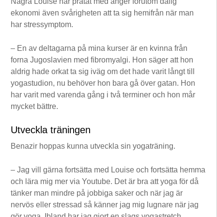
Några Louise har pratat med anger förutom dålig
ekonomi även svårigheten att ta sig hemifrån när man
har stressymptom.
– En av deltagarna på mina kurser är en kvinna från
forna Jugoslavien med fibromyalgi. Hon säger att hon
aldrig hade orkat ta sig iväg om det hade varit långt till
yogastudion, nu behöver hon bara gå över gatan. Hon
har varit med varenda gång i två terminer och hon mår
mycket bättre.
Utveckla träningen
Benazir hoppas kunna utveckla sin yogaträning.
– Jag vill gärna fortsätta med Louise och fortsätta hemma
och lära mig mer via Youtube. Det är bra att yoga för då
tänker man mindre på jobbiga saker och när jag är
nervös eller stressad så känner jag mig lugnare när jag
gör yoga. Ibland har jag gjort en slags yoga­stretch