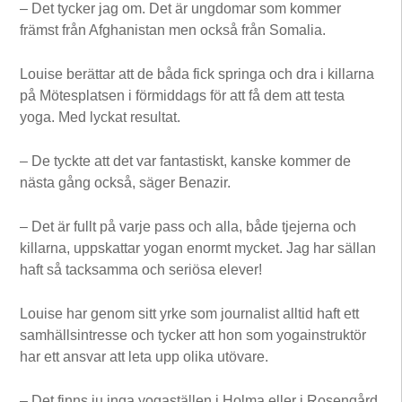
– Det tycker jag om. Det är ungdomar som kommer
främst från Afghanistan men också från Somalia.
Louise berättar att de båda fick springa och dra i killarna
på Mötesplatsen i förmiddags för att få dem att testa
yoga. Med lyckat resultat.
– De tyckte att det var fantastiskt, kanske kommer de
nästa gång också, säger Benazir.
– Det är fullt på varje pass och alla, både tjejerna och
killarna, uppskattar yogan enormt mycket. Jag har sällan
haft så tacksamma och seriösa elever!
Louise har genom sitt yrke som journalist alltid haft ett
samhällsintresse och tycker att hon som yogainstruktör
har ett ansvar att leta upp olika utövare.
– Det finns ju inga yogaställen i Holma eller i Rosengård