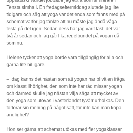
uppsatsskrivandet jobbade jag extra som simlärare i
Tensta simhall. En fredagseftermiddag slutade jag lite
tidigare och såg att yoga var det enda som fanns med på
schemat varför jag tänkte att nu måste jag ändå våga
testa på det igen. Sedan dess har jag varit fast, det var
två år sedan och jag går lika regelbundet på yogan då
som nu.
Helene tycker att yoga borde vara tillgänglig för alla och
gärna lite billigare.
– Idag känns det nästan som att yogan har blivit en fråga
om klasstillhörighet, den som inte har råd missar yogan
och därmed skulle jag nästan vilja säga att mycket av
den yoga som utövas i västerlandet tyvärr urholkas. Den
förlorar sin mening på något sätt, för inte kan man köpa
andlighet?
Hon ser gärna att schemat utökas med fler yogaklasser,