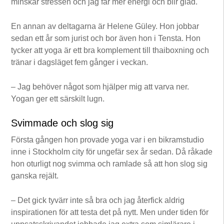
minskar stressen och jag får mer energi och blir glad.
En annan av deltagarna är Helene Güley. Hon jobbar
sedan ett år som jurist och bor även hon i Tensta. Hon
tycker att yoga är ett bra komplement till thaiboxning och
tränar i dagsläget fem gånger i veckan.
– Jag behöver något som hjälper mig att varva ner.
Yogan ger ett särskilt lugn.
Svimmade och slog sig
Första gången hon provade yoga var i en bikramstudio
inne i Stockholm city för ungefär sex år sedan. Då råkade
hon oturligt nog svimma och ramlade så att hon slog sig
ganska rejält.
– Det gick tyvärr inte så bra och jag återfick aldrig
inspirationen för att testa det på nytt. Men under tiden för