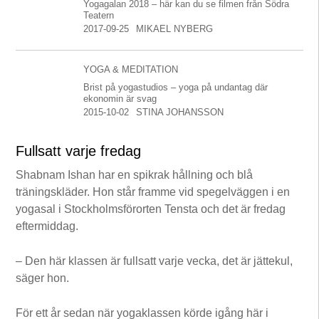
Yogagalan 2018 – här kan du se filmen från Södra
Teatern
2017-09-25
MIKAEL NYBERG
YOGA & MEDITATION
Brist på yogastudios – yoga på undantag där
ekonomin är svag
2015-10-02
STINA JOHANSSON
Fullsatt varje fredag
Shabnam Ishan har en spikrak hållning och blå
träningskläder. Hon står framme vid spegelväggen i en
yogasal i Stockholmsförorten Tensta och det är fredag
eftermiddag.
– Den här klassen är fullsatt varje vecka, det är jättekul,
säger hon.
För ett år sedan när yogaklassen körde igång här i