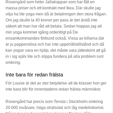
Rosengård som heter Jallatrappan som har fått en
massa priser och ett kontrakt med Ikea. Där skulle jag
vilja ha lite yoga men då är betalningen den stora frågan.
Om jag skulle ta 40 kronor per pass är det ändå inte
säkert att man har råd att betala. Sedan hoppas jag att
min yoga kommer igång ordentligt på De
ensamkommandes förbund också. Vissa av killarna där
är ju papperslösa och har inte uppehållstillstånd och då
kan yogan vara en hjälp, det måste vara jätteskönt att gå
in i sig själv lite och slippa fundera på alla problem runt
omkring.
Inte bara för redan frälsta
För Louise är det av stor betydelse att de klasser hon ger
inte bara blir för innerstadens redan frälsta människor.
Rosengård har precis som Tensta i Stockholm omkring
20 000 invånare, höga ohälsotal och låg medelinkomst.