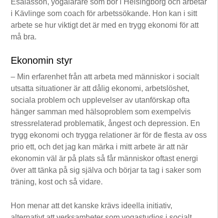
Esaiasson, yogalärare som bor i Helsingborg och arbetar
i Kävlinge som coach för arbetssökande. Hon kan i sitt
arbete se hur viktigt det är med en trygg ekonomi för att
må bra.
Ekonomin styr
– Min erfarenhet från att arbeta med människor i socialt
utsatta situationer är att dålig ekonomi, arbetslöshet,
sociala problem och upplevelser av utanförskap ofta
hänger samman med hälsoproblem som exempelvis
stressrelaterad problematik, ångest och depression. En
trygg ekonomi och trygga relationer är för de flesta av oss
prio ett, och det jag kan märka i mitt arbete är att när
ekonomin väl är på plats så får människor oftast energi
över att tänka på sig själva och börjar ta tag i saker som
träning, kost och så vidare.
Hon menar att det kanske krävs ideella initiativ,
alternativt att verksamheter som yogastudios i socialt