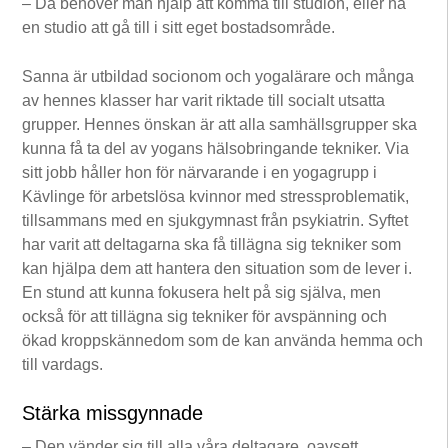
– Då behöver man hjälp att komma till studion, eller ha
en studio att gå till i sitt eget bostadsområde.
Sanna är utbildad socionom och yogalärare och många
av hennes klasser har varit riktade till socialt utsatta
grupper. Hennes önskan är att alla samhällsgrupper ska
kunna få ta del av yogans hälsobringande tekniker. Via
sitt jobb håller hon för närvarande i en yogagrupp i
Kävlinge för arbetslösa kvinnor med stressproblematik,
tillsammans med en sjukgymnast från psykiatrin. Syftet
har varit att deltagarna ska få tillägna sig tekniker som
kan hjälpa dem att hantera den situation som de lever i.
En stund att kunna fokusera helt på sig själva, men
också för att tillägna sig tekniker för avspänning och
ökad kroppskännedom som de kan använda hemma och
till vardags.
Stärka missgynnade
– Den vänder sig till alla våra deltagare, oavsett