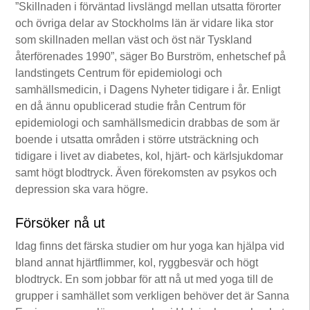
”Skillnaden i förväntad livslängd mellan utsatta förorter
och övriga delar av Stockholms län är vidare lika stor
som skillnaden mellan väst och öst när Tyskland
återförenades 1990”, säger Bo Burström, enhetschef på
landstingets Centrum för epidemiologi och
samhällsmedicin, i Dagens Nyheter tidigare i år. Enligt
en då ännu opublicerad studie från Centrum för
epidemiologi och samhällsmedicin drabbas de som är
boende i utsatta områden i större utsträckning och
tidigare i livet av diabetes, kol, hjärt- och kärlsjukdomar
samt högt blodtryck. Även förekomsten av psykos och
depression ska vara högre.
Försöker nå ut
Idag finns det färska studier om hur yoga kan hjälpa vid
bland annat hjärtflimmer, kol, ryggbesvär och högt
blodtryck. En som jobbar för att nå ut med yoga till de
grupper i samhället som verkligen behöver det är Sanna