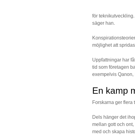
för teknikutveckling
säger han.
Konspirationsteorier 
möjlighet att spridas
Uppfattningar har fått
tid som företagen b
exempelvis Qanon,
En kamp me
Forskarna ger flera t
Dels hänger det ihop
mellan gott och ont,
med och skapa histo