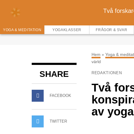
Två forskar
YOGA & MEDITATION
YOGAKLASSER
FRÅGOR & SVAR
Hem
»
Yoga & meditat
värld
SHARE
REDAKTIONEN
Två for
FACEBOOK
konspir
av yoga
TWITTER