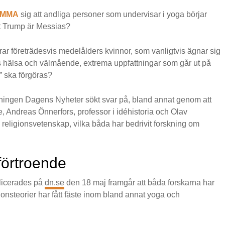
OMMA
sig att andliga personer som undervisar i yoga börjar
t Trump är Messias?
ar företrädesvis medelålders kvinnor, som vanligtvis ägnar sig
 hälsa och välmående, extrema uppfattningar som går ut på
” ska förgöras?
dningen Dagens Nyheter sökt svar på, bland annat genom att
re, Andreas Önnerfors, professor i idéhistoria och Olav
religionsvetenskap, vilka båda har bedrivit forskning om
.
förtroende
licerades på
dn.se
den 18 maj framgår att båda forskarna har
tionsteorier har fått fäste inom bland annat yoga och