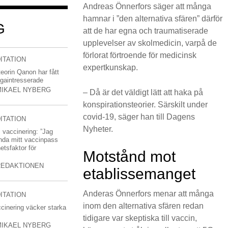
Andreas Önnerfors säger att många
hamnar i ”den alternativa sfären” därför
G
att de har egna och traumatiserade
upplevelser av skolmedicin, varpå de
förlorat förtroende för medicinsk
ITATION
expertkunskap.
eorin Qanon har fått
ogaintresserade
MIKAEL NYBERG
– Då är det väldigt lätt att haka på
konspirationsteorier. Särskilt under
covid-19, säger han till Dagens
ITATION
Nyheter.
 vaccinering: ”Jag
da mitt vaccinpass
etsfaktor för
Motstånd mot
REDAKTIONEN
etablissemanget
Anderas Önnerfors menar att många
ITATION
inom den alternativa sfären redan
ccinering väcker starka
tidigare var skeptiska till vaccin,
MIKAEL NYBERG