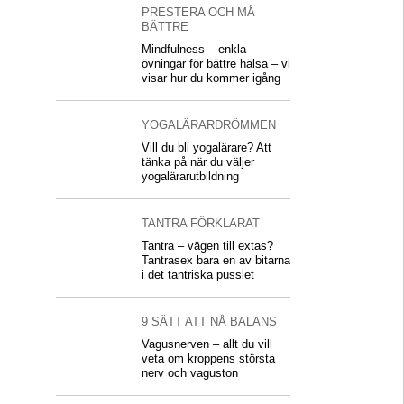
PRESTERA OCH MÅ
BÄTTRE
Mindfulness – enkla
övningar för bättre hälsa – vi
visar hur du kommer igång
YOGALÄRARDRÖMMEN
Vill du bli yogalärare? Att
tänka på när du väljer
yogalärarutbildning
TANTRA FÖRKLARAT
Tantra – vägen till extas?
Tantrasex bara en av bitarna
i det tantriska pusslet
9 SÄTT ATT NÅ BALANS
Vagusnerven – allt du vill
veta om kroppens största
nerv och vaguston