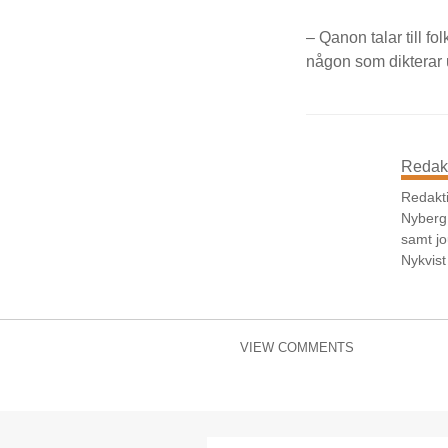
– Qanon talar till fo
någon som dikterar u
Redak
Redakti
Nyberg,
samt jo
Nykvist
VIEW COMMENTS