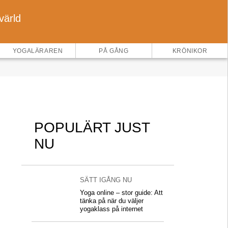
värld
×
YOGALÄRAREN
PÅ GÅNG
KRÖNIKOR
POPULÄRT JUST
NU
SÄTT IGÅNG NU
Yoga online – stor guide: Att
tänka på när du väljer
yogaklass på internet