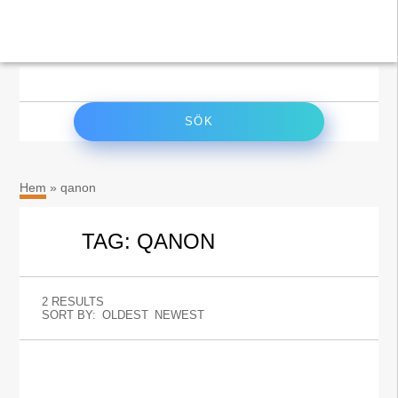
×
Sök
efter:
Hem
»
qanon
TAG: QANON
2 RESULTS
SORT BY:
OLDEST
NEWEST