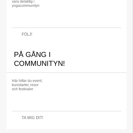
vara delaktig i
yogacommunityn
FÖLJ!
PÅ GÅNG I
COMMUNITYN!
Här hittar du event,
kursstarter, resor
och festivaler.
TA MIG DIT!