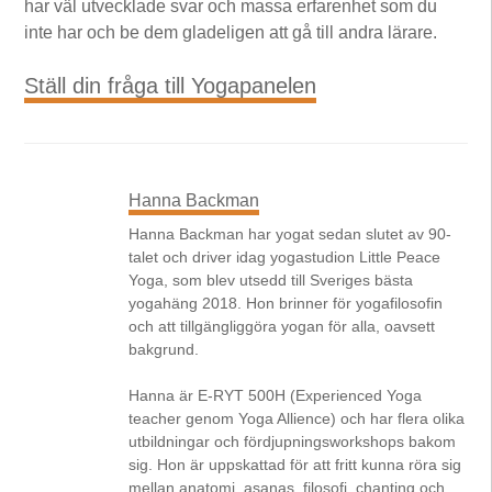
har väl utvecklade svar och massa erfarenhet som du
inte har och be dem gladeligen att gå till andra lärare.
Ställ din fråga till Yogapanelen
Hanna Backman
Hanna Backman har yogat sedan slutet av 90-
talet och driver idag yogastudion Little Peace
Yoga, som blev utsedd till Sveriges bästa
yogahäng 2018. Hon brinner för yogafilosofin
och att tillgängliggöra yogan för alla, oavsett
bakgrund.
Hanna är E-RYT 500H (Experienced Yoga
teacher genom Yoga Allience) och har flera olika
utbildningar och fördjupningsworkshops bakom
sig. Hon är uppskattad för att fritt kunna röra sig
mellan anatomi, asanas, filosofi, chanting och