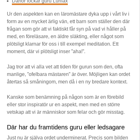
Därför lockar guru Lurifax
Ur den aspekten kan en läromästare dyka upp i vårt liv i
form av en mycket ärlig vän, ett barn som ställer den där
frågan som gör att vi faktiskt får syn på vad vi håller på
med, en föreläsare, en äldre släkting, eller något som
plötsligt klarnar för oss i till exempel meditation. Ett
moment, där vi plötsligt inser ”aha!”.
Jag tror att vi alla vet att tiden för gurun som den, ofta
manlige, ”ofelbara mästaren” är över. Möjligen kan ordet
återtas så småningom, men då i en ny bredare kontext.
Kanske som benämning på någon som är en förebild
eller stor inspiratör ur en aspekt, men med en större
vetskap att vi är människor som felar och gör misstag.
Där har du framtidens guru eller ledsagare
Just nu är själva ordet underminerat. Precis som bilden