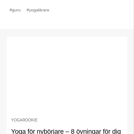
#guru
#yogalärare
YOGAROOKIE
Yoga för nybörjare – 8 övningar för dig