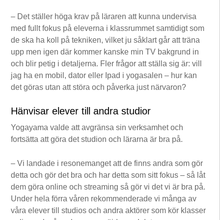
– Det ställer höga krav på läraren att kunna undervisa
med fullt fokus på eleverna i klassrummet samtidigt som
de ska ha koll på tekniken, vilket ju såklart går att träna
upp men igen där kommer kanske min TV bakgrund in
och blir petig i detaljerna. Fler frågor att ställa sig är: vill
jag ha en mobil, dator eller Ipad i yogasalen – hur kan
det göras utan att störa och påverka just närvaron?
Hänvisar elever till andra studior
Yogayama valde att avgränsa sin verksamhet och
fortsätta att göra det studion och lärarna är bra på.
– Vi landade i resonemanget att de finns andra som gör
detta och gör det bra och har detta som sitt fokus – så låt
dem göra online och streaming så gör vi det vi är bra på.
Under hela förra våren rekommenderade vi många av
våra elever till studios och andra aktörer som kör klasser