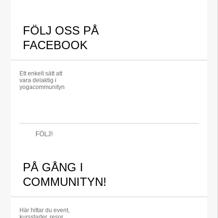
FÖLJ OSS PÅ
FACEBOOK
Ett enkelt sätt att
vara delaktig i
yogacommunityn
FÖLJ!
PÅ GÅNG I
COMMUNITYN!
Här hittar du event,
kursstarter, resor