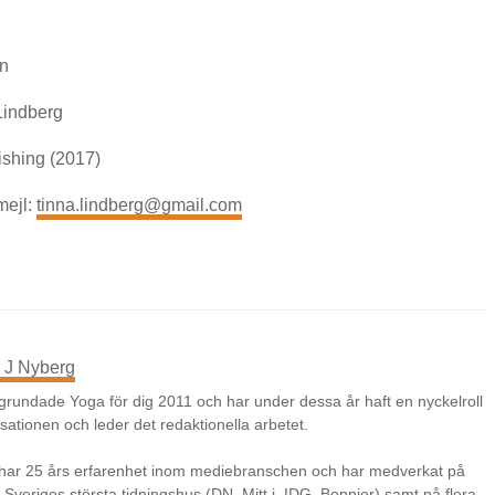
en
 Lindberg
ishing (2017)
mejl:
tinna.lindberg@gmail.com
 J Nyberg
grundade Yoga för dig 2011 och har under dessa år haft en nyckelroll
isationen och leder det redaktionella arbetet.
 har 25 års erfarenhet inom mediebranschen och har medverkat på
v Sveriges största tidningshus (DN, Mitt i, IDG, Bonnier) samt på flera