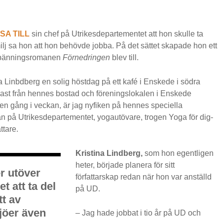
SA TILL
sin chef på Utrikesdepartementet att hon skulle ta
amilj sa hon att hon behövde jobba. På det sättet skapade hon ett
 spänningsromanen
Förnedringen
blev till.
 Linbdberg en solig höstdag på ett kafé i Enskede i södra
kast från hennes bostad och föreningslokalen i Enskede
en gång i veckan, är jag nyfiken på hennes speciella
n på Utrikesdepartementet, yogautövare, trogen Yoga för dig-
ttare.
Kristina Lindberg,
som hon egentligen
heter, började planera för sitt
r utöver
författarskap redan när hon var anställd
t att ta del
på UD.
tt av
jöer även
– Jag hade jobbat i tio år på UD och