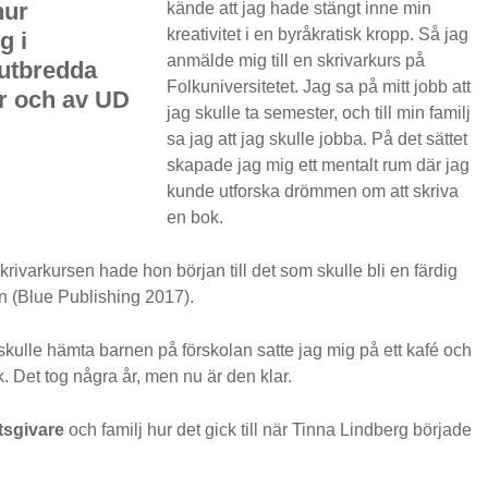
hur
kände att jag hade stängt inne min
kreativitet i en byråkratisk kropp. Så jag
g i
anmälde mig till en skrivarkurs på
 utbredda
Folkuniversitetet. Jag sa på mitt jobb att
är och av UD
jag skulle ta semester, och till min familj
sa jag att jag skulle jobba. På det sättet
skapade jag mig ett mentalt rum där jag
kunde utforska drömmen om att skriva
en bok.
krivarkursen hade hon början till det som skulle bli en färdig
 (Blue Publishing 2017).
skulle hämta barnen på förskolan satte jag mig på ett kafé och
. Det tog några år, men nu är den klar.
tsgivare
och familj hur det gick till när Tinna Lindberg började