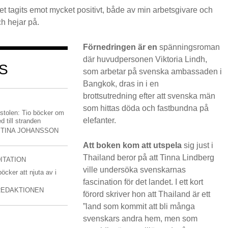
et tagits emot mycket positivt, både av min arbetsgivare och
ch hejar på.
Förnedringen är en
spänningsroman
där huvudpersonen Viktoria Lindh,
S
som arbetar på svenska ambassaden i
Bangkok, dras in i en
brottsutredning efter att svenska män
som hittas döda och fastbundna på
lstolen: Tio böcker om
elefanter.
d till stranden
STINA JOHANSSON
Att boken kom att utspela
sig just i
Thailand beror på att Tinna Lindberg
ITATION
ville undersöka svenskarnas
böcker att njuta av i
fascination för det landet. I ett kort
REDAKTIONEN
förord skriver hon att Thailand är ett
”land som kommit att bli många
svenskars andra hem, men som