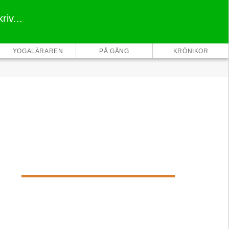
riv...
×
YOGALÄRAREN
PÅ GÅNG
KRÖNIKOR