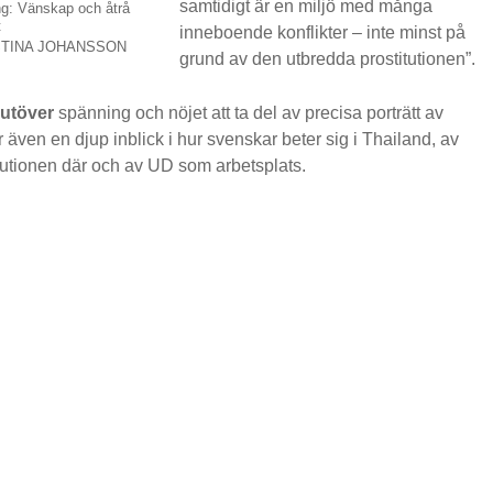
samtidigt är en miljö med många
g: Vänskap och åtrå
t
inneboende konflikter – inte minst på
STINA JOHANSSON
grund av den utbredda prostitutionen”.
 utöver
spänning och nöjet att ta del av precisa porträtt av
 även en djup inblick i hur svenskar beter sig i Thailand, av
tutionen där och av UD som arbetsplats.