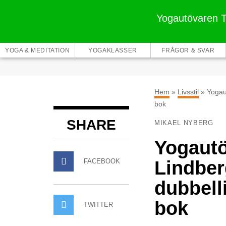
Yogautövaren Tin
YOGA & MEDITATION
YOGAKLASSER
FRÅGOR & SVAR
Hem
»
Livsstil
»
Yogaut
bok
SHARE
MIKAEL NYBERG
Yogautö
FACEBOOK
Lindber
dubbelli
bok
TWITTER