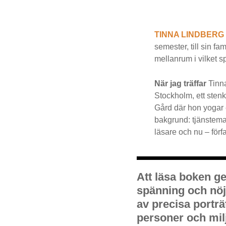
TINNA LINDBERG 
semester, till sin f
mellanrum i vilket
När jag träffar
Tinna
Stockholm, ett sten
Gård där hon yogar 
bakgrund: tjänstema
läsare och nu – förfa
Att läsa boken ge
spänning och nöje
av precisa porträ
personer och mil