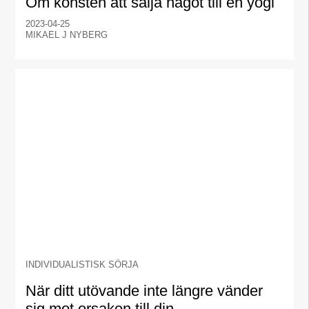
Om konsten att sälja något till en yogi
2023-04-25
MIKAEL J NYBERG
INDIVIDUALISTISK SÖRJA
När ditt utövande inte längre vänder
sig mot orsaken till din