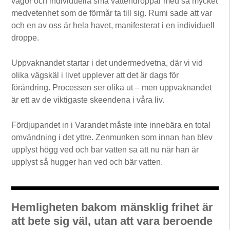
vågor och individuella små vattendroppar med så mycket
medvetenhet som de förmår ta till sig. Rumi sade att var
och en av oss är hela havet, manifesterat i en individuell
droppe.
Uppvaknandet startar i det undermedvetna, där vi vid
olika vägskäl i livet upplever att det är dags för
förändring. Processen ser olika ut – men uppvaknandet
är ett av de viktigaste skeendena i våra liv.
Fördjupandet in i Varandet måste inte innebära en total
omvändning i det yttre. Zenmunken som innan han blev
upplyst högg ved och bar vatten sa att nu när han är
upplyst så hugger han ved och bär vatten.
Hemligheten bakom mänsklig frihet är
att bete sig väl, utan att vara beroende