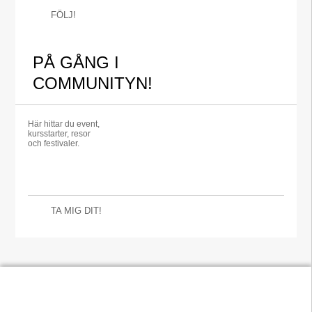
FÖLJ!
PÅ GÅNG I
COMMUNITYN!
Här hittar du event,
kursstarter, resor
och festivaler.
TA MIG DIT!