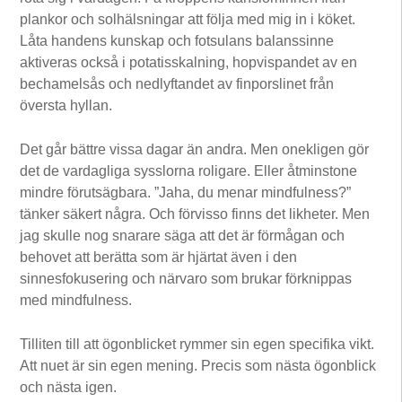
plankor och solhälsningar att följa med mig in i köket.
Låta handens kunskap och fotsulans balanssinne
aktiveras också i potatisskalning, hopvispandet av en
bechamelsås och nedlyftandet av finporslinet från
översta hyllan.
Det går bättre vissa dagar än andra. Men onekligen gör
det de vardagliga sysslorna roligare. Eller åtminstone
mindre förutsägbara. ”Jaha, du menar mindfulness?”
tänker säkert några. Och förvisso finns det likheter. Men
jag skulle nog snarare säga att det är förmågan och
behovet att berätta som är hjärtat även i den
sinnesfokusering och närvaro som brukar förknippas
med mindfulness.
Tilliten till att ögonblicket rymmer sin egen specifika vikt.
Att nuet är sin egen mening. Precis som nästa ögonblick
och nästa igen.