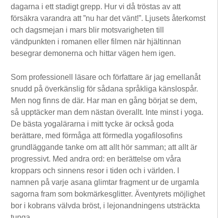
dagarna i ett stadigt grepp. Hur vi då tröstas av att
försäkra varandra att ”nu har det vänt!”. Ljusets återkomst
och dagsmejan i mars blir motsvarigheten till
vändpunkten i romanen eller filmen när hjältinnan
besegrar demonerna och hittar vägen hem igen.
Som professionell läsare och författare är jag emellanåt
snudd på överkänslig för sådana språkliga känslospår.
Men nog finns de där. Har man en gång börjat se dem,
så upptäcker man dem nästan överallt. Inte minst i yoga.
De bästa yogalärarna i mitt tycke är också goda
berättare, med förmåga att förmedla yogafilosofins
grundläggande tanke om att allt hör samman; att allt är
progressivt. Med andra ord: en berättelse om våra
kroppars och sinnens resor i tiden och i världen. I
namnen på varje asana glimtar fragment ur de urgamla
sagorna fram som bokmärkesglitter. Äventyrets möjlighet
bor i kobrans välvda bröst, i lejonandningens utsträckta
tunga…