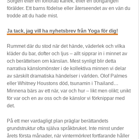
Sorgen efter en förlorad kärlek, eller en bortgången
förälder. Ett barns födelse eller återseendet av en vän du
trodde att du hade mist.
Ja tack, jag vill ha nyhetsbrev från Yoga för dig!
Rummet där du stod när det hände, väderlek och vilka
kläder du bar, dofter och ljus – allt sipprar in i minnet av
och berättelsen om känslan. Mest synligt blir detta
narrativa känslomönster i de kollektiva minnen vi delar
av särskilt dramatiska händelser i världen. Olof Palmes
eller Whitney Houstons död, tsunamin i Thailand…
Minnena bärs av ett när, var och hur – likt men olikt; unikt
för var och en av oss och de känslor vi förknippar med
det.
På ett mer vardagligt plan präglar berättandets
grundstruktur ofta själva språkbruket. Inte minst under
årets första månader, när vintermörkret fortfarande håller