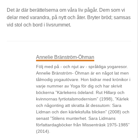
Det är där berättelserna om våra liv pågår. Dem som vi
delar med varandra, på nytt och åter. Bryter bröd; samsas
vid stol och bord i livsrummet.
Annelie Bränström-Öhman
Följ med på - och njut av - språkliga yogaresor.
Annelie Bränström- Öhman är en något lat men
tålmodig yogautövare. Hon bidrar med krönikor i
varje nummer av Yoga för dig och har skrivit
böckerna ”Kärlekens ödeland. Rut Hillarp och
kvinnornas fyrtiotalsmodernism” (1998), ”Kärlek
och någonting att skratta åt dessutom: Sara
Lidman och den kärleksfulla blicken” (2008) och
senast ”Stilens munterhet. Sara Lidmans
författardagböcker från Missenträsk 1975-1985”
(2014).