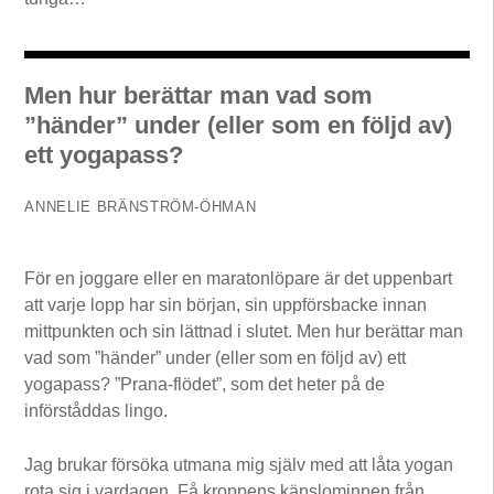
Men hur berättar man vad som
”händer” under (eller som en följd av)
ett yogapass?
ANNELIE BRÄNSTRÖM-ÖHMAN
För en joggare eller en maratonlöpare är det uppenbart
att varje lopp har sin början, sin uppförsbacke innan
mittpunkten och sin lättnad i slutet. Men hur berättar man
vad som ”händer” under (eller som en följd av) ett
yogapass? ”Prana-flödet”, som det heter på de
införståddas lingo.
Jag brukar försöka utmana mig själv med att låta yogan
rota sig i vardagen. Få kroppens känslominnen från