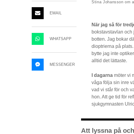
Stina Johansson om att
EMAIL
När jag så för tre
bokstavstavlan och jä
WHATSAPP
botten. Jag bokar dä
dioptrierna på plats.
bytte jag inte optik
alltid det lättaste.
MESSENGER
I dagarna
möter vi 
våga följa sin inre 
vad vi står för och v
hon. Att ge tid för r
sjukgymnasten Ulrica
Att lyssna på och