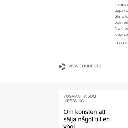
Hennes 
uppskat
Stina h
och red
När hon
löparsp
GÖR LÄ
VIEW COMMENTS
YOGAMATTA SOM
INREDNING
Om konsten att
sälja något till en
yogi