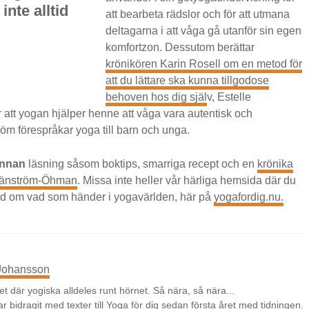
inte alltid
att bearbeta rädslor och för att utmana
deltagarna i att våga gå utanför sin egen
komfortzon. Dessutom berättar
krönikören Karin Rosell om en metod för
att du lättare ska kunna tillgodose
behoven hos dig själ
v, Estelle
 att yogan hjälper henne att våga vara autentisk och
m förespråkar yoga till barn och unga.
annan
läsning såsom boktips, smarriga recept och en
krönika
Bränström-Öhman
. Missa inte heller vår härliga hemsida där du
ad om vad som händer i yogavärlden, här på
yogafordig.nu.
 Johansson
det där yogiska alldeles runt hörnet. Så nära, så nära...
ar bidragit med texter till Yoga för dig sedan första året med tidningen.