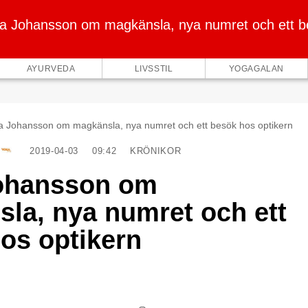
na Johansson om magkänsla, nya numret och ett b
AYURVEDA
LIVSSTIL
YOGAGALAN
na Johansson om magkänsla, nya numret och ett besök hos optikern
2019-04-03
09:42
KRÖNIKOR
Johansson om
la, nya numret och ett
os optikern