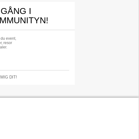
 GÅNG I
MMUNITYN!
r du event,
r, resor
aler.
 MIG DIT!