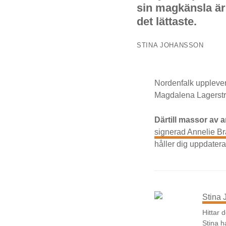
sin magkänsla är 
det lättaste.
STINA JOHANSSON
Nordenfalk upplever
Magdalena Lagerströ
Därtill massor av 
signerad Annelie 
håller dig uppdater
Stina
Hittar 
Stina h