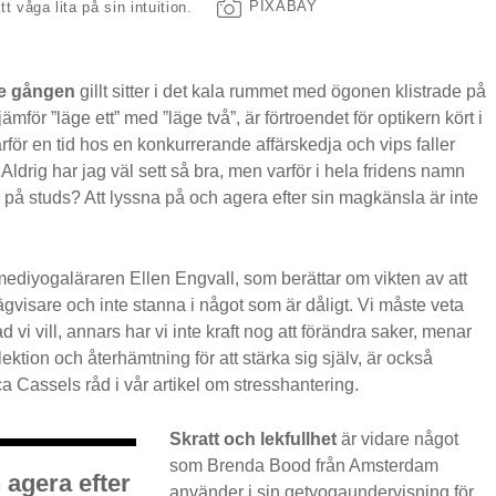
PIXABAY
 våga lita på sin intuition.
dje gången
gillt sitter i det kala rummet med ögonen klistrade på
mför ”läge ett” med ”läge två”, är förtroendet för optikern kört i
rför en tid hos en konkurrerande affärskedja och vips faller
 Aldrig har jag väl sett så bra, men varför i hela fridens namn
er på studs? Att lyssna på och agera efter sin magkänsla är inte
mediyogaläraren Ellen Engvall, som berättar om vikten av att
vägvisare och inte stanna i något som är dåligt. Vi måste veta
ad vi vill, annars har vi inte kraft nog att förändra saker, menar
eflektion och återhämtning för att stärka sig själv, är också
 Cassels råd i vår artikel om stresshantering.
Skratt och lekfullhet
är vidare något
som Brenda Bood från Amsterdam
 agera efter
använder i sin getyogaundervisning för