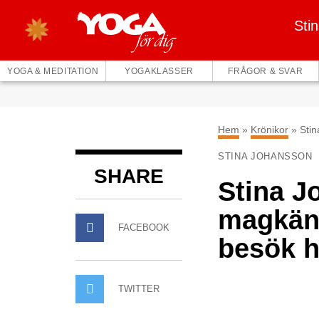
Sti
YOGA & MEDITATION
YOGAKLASSER
FRÅGOR & SVAR
Hem
»
Krönikor
»
Sti
STINA JOHANSSON
SHARE
Stina 
magkäns
FACEBOOK
besök h
TWITTER