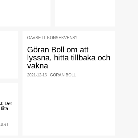
OAVSETT KONSEKVENS?
Göran Boll om att
lyssna, hitta tillbaka och
vakna
2021-12-16
GÖRAN BOLL
st: Det
 låta
UIST