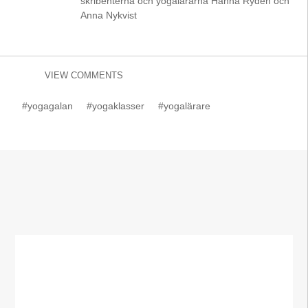
skribenterna och yogalärarna Hanna Rydén och
Anna Nykvist
VIEW COMMENTS
#yogagalan
#yogaklasser
#yogalärare