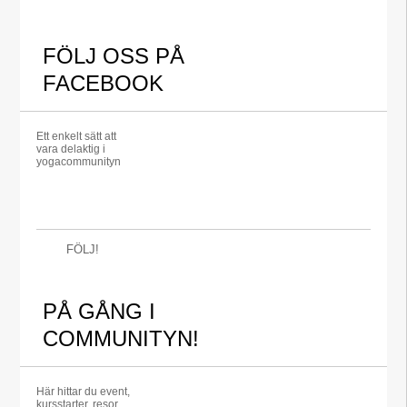
FÖLJ OSS PÅ
FACEBOOK
Ett enkelt sätt att
vara delaktig i
yogacommunityn
FÖLJ!
PÅ GÅNG I
COMMUNITYN!
Här hittar du event,
kursstarter, resor