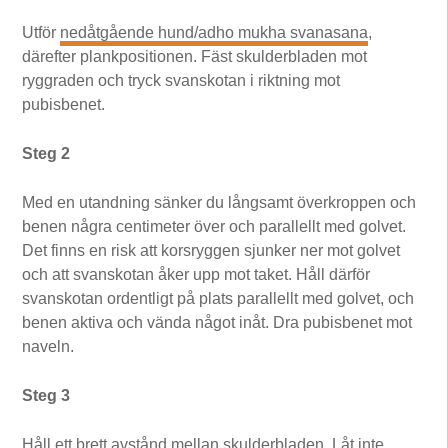
Utför
nedåtgående hund/adho mukha svanasana
,
därefter plankpositionen. Fäst skulderbladen mot
ryggraden och tryck svanskotan i riktning mot
pubisbenet.
Steg 2
Med en utandning sänker du långsamt överkroppen och
benen några centimeter över och parallellt med golvet.
Det finns en risk att korsryggen sjunker ner mot golvet
och att svanskotan åker upp mot taket. Håll därför
svanskotan ordentligt på plats parallellt med golvet, och
benen aktiva och vända något inåt. Dra pubisbenet mot
naveln.
Steg 3
Håll ett brett avstånd mellan skulderbladen. Låt inte