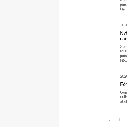
juri
f�..
202
Nyb
ca
Som
förä
juri
f�..
202
För
Gon
onli
stäl
«
1