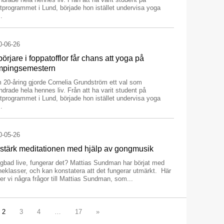
stprogrammet i Lund, började hon istället undervisa yoga
.
0-06-26
örjare i foppatofflor får chans att yoga på
mpingsemestern
 20-åring gjorde Cornelia Grundström ett val som
ndrade hela hennes liv. Från att ha varit student på
stprogrammet i Lund, började hon istället undervisa yoga
.
0-05-26
stärk meditationen med hjälp av gongmusik
gbad live, fungerar det? Mattias Sundman har börjat med
neklasser, och kan konstatera att det fungerar utmärkt. Här
ler vi några frågor till Mattias Sundman, som...
2
3
4
…
17
»