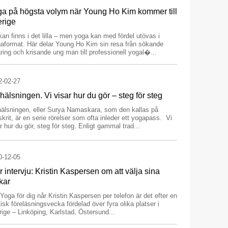
a på högsta volym när Young Ho Kim kommer till
rige
an finns i det lilla – men yoga kan med fördel utövas i
aformat. Här delar Young Ho Kim sin resa från sökande
ring och krisande ung man till professionell yogal�...
2-02-27
hälsningen. Vi visar hur du gör – steg för steg
hälsningen, eller Surya Namaskara, som den kallas på
krit, är en serie rörelser som ofta inleder ett yogapass. Vi
r hur du gör, steg för steg. Enligt gammal trad...
0-12-05
r intervju: Kristin Kaspersen om att välja sina
kar
Yoga för dig når Kristin Kaspersen per telefon är det efter en
isk föreläsningsvecka fördelad över fyra olika platser i
ige – Linköping, Karlstad, Östersund...