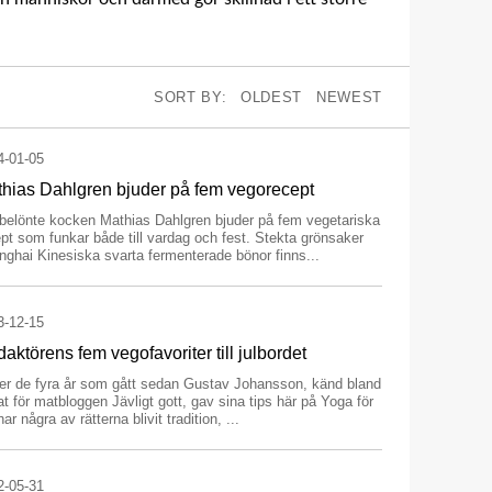
SORT BY:
OLDEST
NEWEST
4-01-05
hias Dahlgren bjuder på fem vegorecept
sbelönte kocken Mathias Dahlgren bjuder på fem vegetariska
pt som funkar både till vardag och fest. Stekta grönsaker
ghai Kinesiska svarta fermenterade bönor finns...
3-12-15
aktörens fem vegofavoriter till julbordet
er de fyra år som gått sedan Gustav Johansson, känd bland
t för matbloggen Jävligt gott, gav sina tips här på Yoga för
har några av rätterna blivit tradition, ...
2-05-31