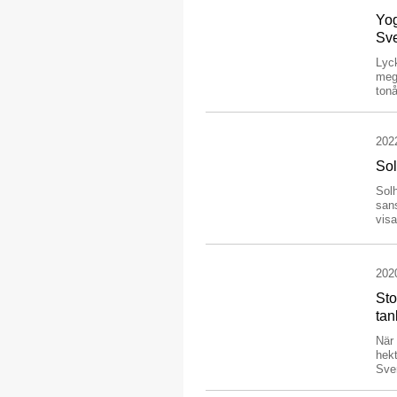
Yog
Sve
Lyck
meg
tonå
202
Sol
Sol
sans
visa
202
Sto
tan
När 
hekt
Sver