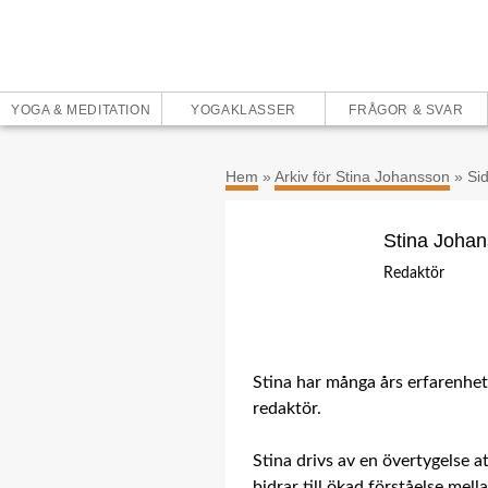
YOGA & MEDITATION
YOGAKLASSER
FRÅGOR & SVAR
Hem
»
Arkiv för Stina Johansson
»
Si
Stina Joha
Redaktör
Stina har många års erfarenhe
redaktör.
Stina drivs av en övertygelse att
bidrar till ökad förståelse mel