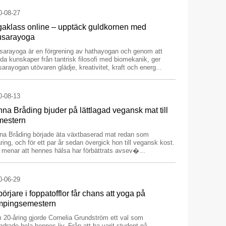
0-08-27
aklass online – upptäck guldkornen med
usarayoga
sarayoga är en förgrening av hathayogan och genom att
da kunskaper från tantrisk filosofi med biomekanik, ger
arayogan utövaren glädje, kreativitet, kraft och energ...
0-08-13
na Bråding bjuder på lättlagad vegansk mat till
mestern
na Bråding började äta växtbaserad mat redan som
ring, och för ett par år sedan övergick hon till vegansk kost.
menar att hennes hälsa har förbättrats avsev�...
0-06-29
örjare i foppatofflor får chans att yoga på
mpingsemestern
 20-åring gjorde Cornelia Grundström ett val som
ndrade hela hennes liv. Från att ha varit student på