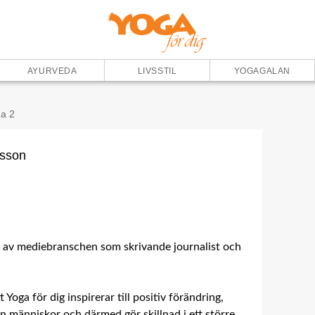
AYURVEDA
LIVSSTIL
YOGAGALAN
da 2
nsson
t av mediebranschen som skrivande journalist och
 Yoga för dig inspirerar till positiv förändring,
lan människor och därmed gör skillnad i ett större