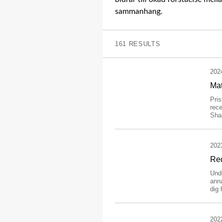
sammanhang.
161 RESULTS
202
Mat
Pri
rece
Shan
202
Red
Und
anna
dig 
202