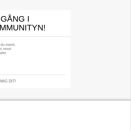
 GÅNG I
MMUNITYN!
r du event,
r, resor
aler.
 MIG DIT!