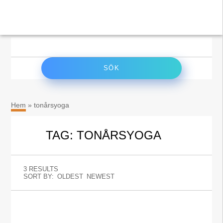
×
Sök
efter:
Hem
»
tonårsyoga
TAG: TONÅRSYOGA
3 RESULTS
SORT BY:
OLDEST
NEWEST