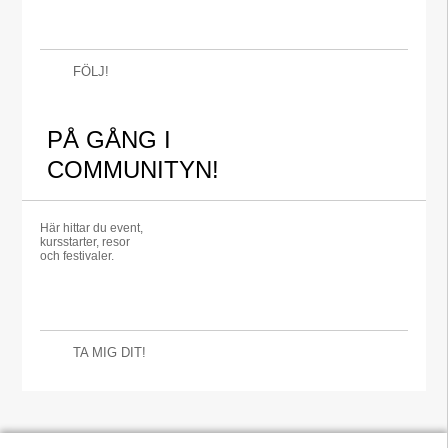
FÖLJ!
PÅ GÅNG I
COMMUNITYN!
Här hittar du event,
kursstarter, resor
och festivaler.
TA MIG DIT!