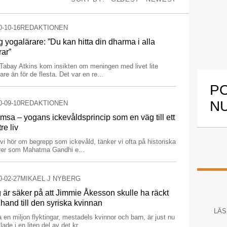
0-10-16
REDAKTIONEN
 yogalärare: ”Du kan hitta din dharma i alla
rar”
Tabay Atkins kom insikten om meningen med livet lite
gare än för de flesta. Det var en re...
P
N
0-09-10
REDAKTIONEN
msa – yogans ickevåldsprincip som en väg till ett
re liv
vi hör om begrepp som icke­våld, tänker vi ofta på historiska
urer som Mahatma Gandhi e...
0-02-27
MIKAEL J NYBERG
 är säker på att Jimmie Åkesson skulle ha räckt
 hand till den syriska kvinnan
LÄS
 en miljon flyktingar, mestadels kvinnor och barn, är just nu
ade i en liten del av det kr...