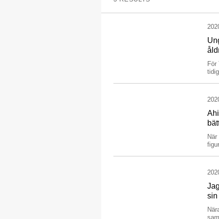
202
Ung
åld
För 
tidi
202
Ahi
bätt
När 
fig
202
Jag
sin
Nära
saml