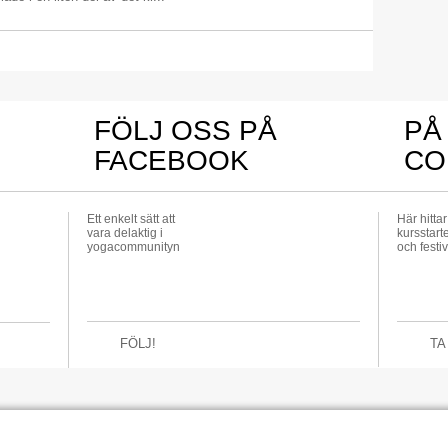
FÖLJ OSS PÅ
PÅ
FACEBOOK
CO
Ett enkelt sätt att
Här hitta
vara delaktig i
kursstarte
yogacommunityn
och festiv
FÖLJ!
TA