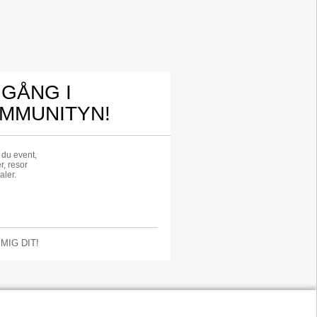
 GÅNG I
MMUNITYN!
r du event,
r, resor
aler.
 MIG DIT!