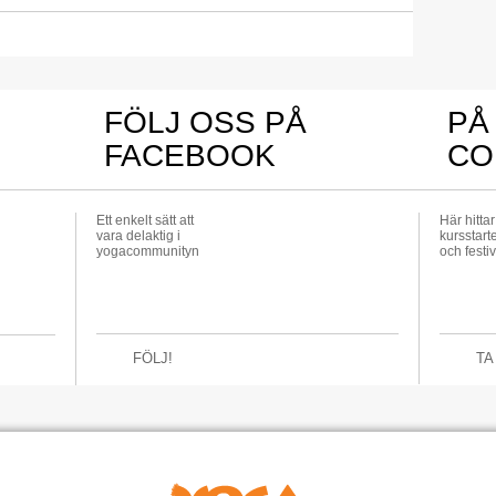
FÖLJ OSS PÅ
PÅ
FACEBOOK
CO
Ett enkelt sätt att
Här hitta
vara delaktig i
kursstarte
yogacommunityn
och festiv
FÖLJ!
TA