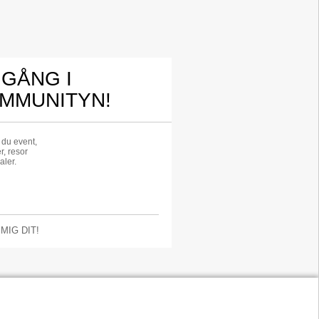
 GÅNG I
MMUNITYN!
r du event,
r, resor
aler.
 MIG DIT!