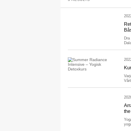
202
Ret
Bås
Dra 
Dala
202
Kur
Varj
Vårt
202
Arr
the
Yog
yog