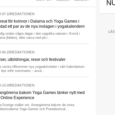
N
2-07-10
REDAKTIONEN
reat för kvinnor i Dalarna och Yoga Games i
tad ett par av de nya inslagen i yogakalendern
LÄS
dig undan några dagar i den sagolika naturen i Korså i
rna (bilden), eller varva ned på r...
2-05-25
REDAKTIONEN
ser, utbildningar, resor och festivaler
e vecka tillkommer nya yogaaktiviteter i vårt kalendarium.
 tips inför sommaren – avsä...
0-10-28
REDAKTIONEN
angörerna bakom Yoga Games tänker nytt med
 Online Experience
a-Sverige ställer om. Arrangörerna bakom de stora
afestivalerna Yoga Games och Pranafestival...