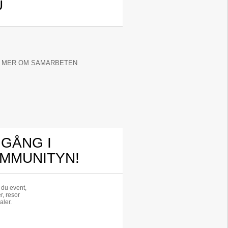
U
 MER OM SAMARBETEN
 GÅNG I
MMUNITYN!
r du event,
r, resor
aler.