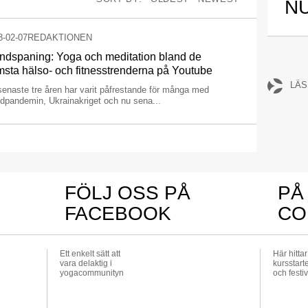
N
3-02-07
REDAKTIONEN
ndspaning: Yoga och meditation bland de
msta hälso- och fitnesstrenderna på Youtube
LÄS
enaste tre åren har varit påfrestande för många med
dpandemin, Ukrainakriget och nu sena...
FÖLJ OSS PÅ
PÅ
FACEBOOK
CO
Ett enkelt sätt att
Här hitta
vara delaktig i
kursstarte
yogacommunityn
och festiv