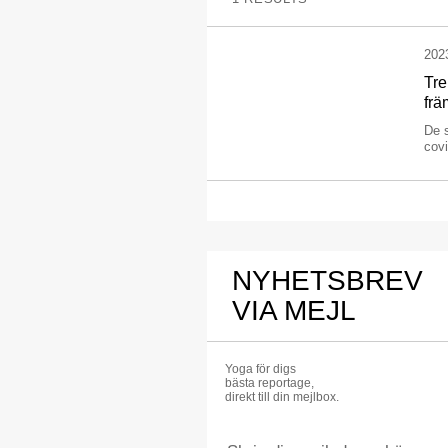
202
Tre
frä
De s
covi
NYHETSBREV
VIA MEJL
Yoga för digs
bästa reportage,
direkt till din mejlbox.