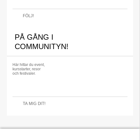
FÖLJ!
PÅ GÅNG I
COMMUNITYN!
Här hittar du event,
kursstarter, resor
och festivaler.
TA MIG DIT!