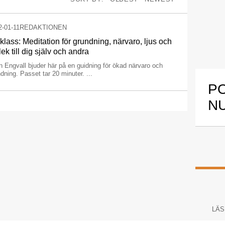
2-01-11
REDAKTIONEN
klass: Meditation för grundning, närvaro, ljus och
lek till dig själv och andra
n Engvall bjuder här på en guidning för ökad närvaro och
dning. Passet tar 20 minuter. ...
P
N
LÄS