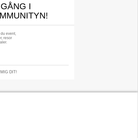
 GÅNG I
MMUNITYN!
r du event,
r, resor
aler.
 MIG DIT!