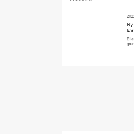
202
Ny 
kär
Elle
grun