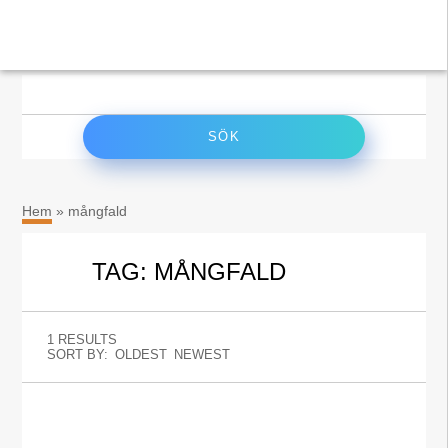
×
Sök
efter:
Hem
»
mångfald
TAG: MÅNGFALD
1 RESULTS
SORT BY:
OLDEST
NEWEST