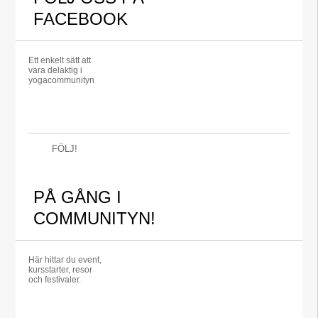
FACEBOOK
Ett enkelt sätt att
vara delaktig i
yogacommunityn
FÖLJ!
PÅ GÅNG I
COMMUNITYN!
Här hittar du event,
kursstarter, resor
och festivaler.