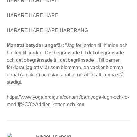
HARARE HARE HARE
HARARE HARE HARE
HARARE HARE HARE HARERANG
Mantrat betyder ungefär:
”Jag för jorden till himlen och
himlen till jorden. Det begränsade till det obegränsade
och det obegränsade till det begränsade”. Till barnen
förklarar jag att vi är som blomman, en vacker blomma
uppåt (ansiktet) och starka rötter neråt för att kunna stå
stadigt.
https://www.yogafordig.nu/content/barnyoga-lugn-och-ro-
med-fj%C3%A4rilen-katten-och-kon
Mikael J Nyberg