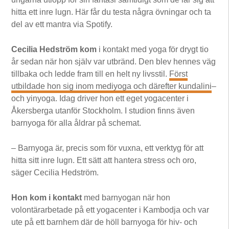
hitta ett inre lugn. Här får du testa några övningar och ta
del av ett mantra via Spotify.
Cecilia Hedström kom
i kontakt med yoga för drygt tio
år sedan när hon själv var utbränd. Den blev hennes väg
tillbaka och ledde fram till en helt ny livsstil.
Först
utbildade hon sig inom mediyoga och därefter kundalini
–
och yinyoga. Idag driver hon ett eget yogacenter i
Åkersberga utanför Stockholm. I studion finns även
barnyoga för alla åldrar på schemat.
– Barnyoga är, precis som för vuxna, ett verktyg för att
hitta sitt inre lugn. Ett sätt att hantera stress och oro,
säger Cecilia Hedström.
Hon kom i kontakt
med barnyogan när hon
volontärarbetade på ett yogacenter i Kambodja och var
ute på ett barnhem där de höll barnyoga för hiv- och