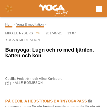
×
Hem
»
Yoga & meditation
»
MIKAEL NYBERG
2017-07-26
13:07
YOGA & MEDITATION
Barnyoga: Lugn och ro med fjärilen,
katten och kon
Cecilia Hedström och Aline Karlsson.
KALLE BÖRJESON
PÅ CECILIA HEDSTRÖMS BARNYOGAPASS
får
ungarna utlopp för sin fantasi samtidigt som de lär sig att