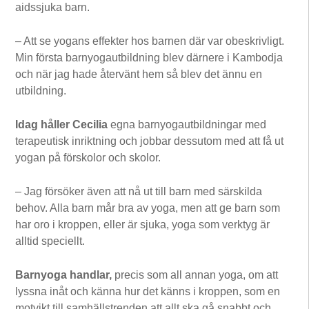
aidssjuka barn.
– Att se yogans effekter hos barnen där var obeskrivligt.
Min första barnyogautbildning blev därnere i Kambodja
och när jag hade återvänt hem så blev det ännu en
utbildning.
Idag håller Cecilia
egna barnyogautbildningar med
terapeutisk inriktning och jobbar dessutom med att få ut
yogan på förskolor och skolor.
– Jag försöker även att nå ut till barn med särskilda
behov. Alla barn mår bra av yoga, men att ge barn som
har oro i kroppen, eller är sjuka, yoga som verktyg är
alltid speciellt.
Barnyoga handlar,
precis som all annan yoga, om att
lyssna inåt och känna hur det känns i kroppen, som en
motvikt till samhällstrenden att allt ska gå snabbt och