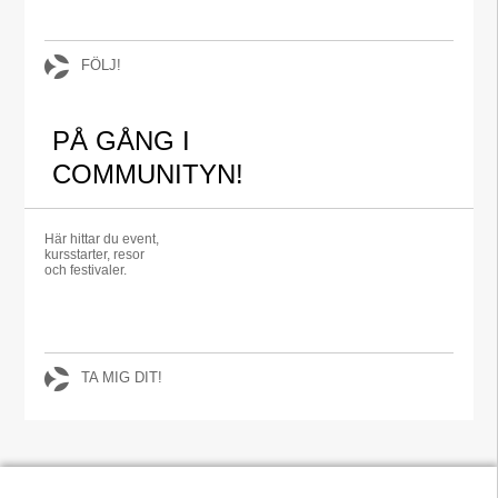
FÖLJ!
PÅ GÅNG I
COMMUNITYN!
Här hittar du event,
kursstarter, resor
och festivaler.
TA MIG DIT!