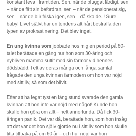
konstant leva i framtiden. Sen, när de pluggat färdigt, sen
– när de fått sin befordran, sen – när de pensionerat sig,
sen – när de blir friska igen, sen – då ska de..! Sure
baby! Livet självt har en tendens att hårt bestraffa den
typen av prokrastinering. Det blev inget.
En ung kvinna som
jobbade hos mig en period på 80-
talet berättade en gång hur hon som 30-åring och
nybliven mamma suttit med sin farmor vid hennes
dödsbädd. I ett av deras många och långa samtal
frågade den unga kvinnan farmodern om hon var nöjd
med sitt liv, så som det blivit.
Efter att ha legat tyst en lång stund svarade den gamla
kvinnan att hon inte var nöjd med något! Kunde hon
skulle hon göra om allt – helt annorlunda. Då fick 30-
åringen panik. Det var då, berättade hon, som hon insåg
att det var det hon själv gjorde nu i sitt liv som hon skulle
titta tillbaka på om 60 år – och hur nöjd var hon