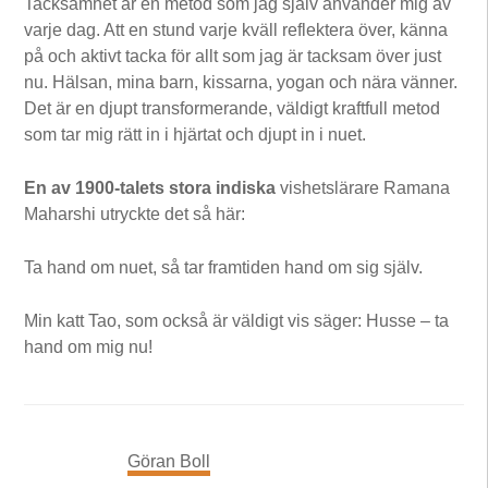
Tacksamhet är en metod som jag själv använder mig av
varje dag. Att en stund varje kväll reflektera över, känna
på och aktivt tacka för allt som jag är tacksam över just
nu. Hälsan, mina barn, kissarna, yogan och nära vänner.
Det är en djupt transformerande, väldigt kraftfull metod
som tar mig rätt in i hjärtat och djupt in i nuet.
En av 1900-talets stora indiska
vishetslärare Ramana
Maharshi utryckte det så här:
Ta hand om nuet, så tar framtiden hand om sig själv.
Min katt Tao, som också är väldigt vis säger: Husse – ta
hand om mig nu!
Göran Boll