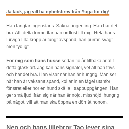
Ja tack, jag vill ha nyhetsbrev från Yoga för dig!
Han längtar ingenstans. Saknar ingenting. Han har det
bra. Allt detta förmedlar han ordlöst till mig. Hela hans
lurviga lilla kropp är tungt avspänd, han purrar, svagt
men tydligt.
För mig som hans husse
sedan tio år tillbaka är allt
detta glasklart. Jag kan hans signaler, vet att han trivs
och har det bra. Han visar när han är hungrig. Man ser
när han är vaksamt spänd, kollar in en fågel utanför
fönstret eller hör en hund skälla i trappuppgången. Han
ger små ljud ifrån sig när han är nöjd, missnöjd, hungrig
på något, vill att man ska öppna en dörr åt honom.
Neo och hans lillebror Tao lever sina