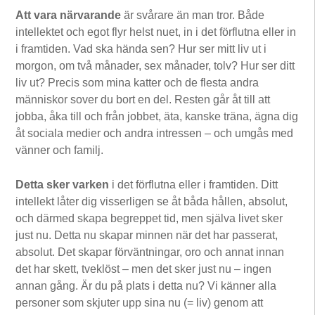
Att vara närvarande
är svårare än man tror. Både
intellektet och egot flyr helst nuet, in i det förflutna eller in
i framtiden. Vad ska hända sen? Hur ser mitt liv ut i
morgon, om två månader, sex månader, tolv? Hur ser ditt
liv ut? Precis som mina katter och de flesta andra
människor sover du bort en del. Resten går åt till att
jobba, åka till och från jobbet, äta, kanske träna, ägna dig
åt sociala medier och andra intressen – och umgås med
vänner och familj.
Detta sker varken
i det förflutna eller i framtiden. Ditt
intellekt låter dig visserligen se åt båda hållen, absolut,
och därmed skapa begreppet tid, men själva livet sker
just nu. Detta nu skapar minnen när det har passerat,
absolut. Det skapar förväntningar, oro och annat innan
det har skett, tveklöst – men det sker just nu – ingen
annan gång. Är du på plats i detta nu? Vi känner alla
personer som skjuter upp sina nu (= liv) genom att