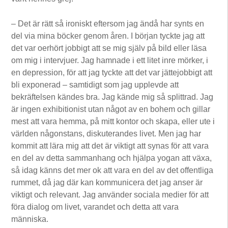
– Det är rätt så ironiskt eftersom jag ändå har synts en
del via mina böcker genom åren. I början tyckte jag att
det var oerhört jobbigt att se mig själv på bild eller läsa
om mig i intervjuer. Jag hamnade i ett litet inre mörker, i
en depression, för att jag tyckte att det var jättejobbigt att
bli exponerad – samtidigt som jag upplevde att
bekräftelsen kändes bra. Jag kände mig så splittrad. Jag
är ingen exhibitionist utan något av en bohem och gillar
mest att vara hemma, på mitt kontor och skapa, eller ute i
världen någonstans, diskuterandes livet. Men jag har
kommit att lära mig att det är viktigt att synas för att vara
en del av detta sammanhang och hjälpa yogan att växa,
så idag känns det mer ok att vara en del av det offentliga
rummet, då jag där kan kommunicera det jag anser är
viktigt och relevant. Jag använder sociala medier för att
föra dialog om livet, varandet och detta att vara
människa.