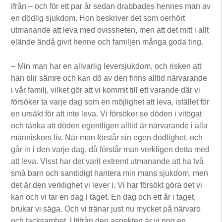
ifrån – och för ett par år sedan drabbades hennes man av
en dödlig sjukdom. Hon beskriver det som oerhört
utmanande att leva med ovissheten, men att det mitt i allt
elände ändå givit henne och familjen många goda ting.
– Min man har en allvarlig leversjukdom, och risken att
han blir sämre och kan dö av den finns alltid närvarande
i vår familj, vilket gör att vi kommit till ett varande där vi
försöker ta varje dag som en möjlighet att leva, istället för
en ursäkt för att inte leva. Vi försöker se döden i vitögat
och tänka att döden egentligen alltid är närvarande i alla
människors liv. När man förstår sin egen dödlighet, och
går in i den varje dag, då förstår man verkligen detta med
att leva. Visst har det varit extremt utmanande att ha två
små barn och samtidigt hantera min mans sjukdom, men
det är den verklighet vi lever i. Vi har försökt göra det vi
kan och vi tar en dag i taget. En dag och ett år i taget,
brukar vi säga. Och vi tränar just nu mycket på närvaro
och tacksamhet. Utifrån den aspekten är vi nog en