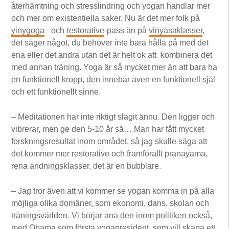
återhämtning och stresslindring och yogan handlar mer
och mer om existentiella saker. Nu är det mer folk på
yinygoga
– och
restorative
-pass än på
vinyasaklasser
,
det säger något, du behöver inte bara hålla på med det
ena eller det andra utan det är helt ok att kombinera det
med annan träning. Yoga är så mycket mer än att bara ha
en funktionell kropp, den innebär även en funktionell själ
och ett funktionellt sinne.
– Meditationen har inte riktigt slagit ännu. Den ligger och
vibrerar, men ge den 5-10 år så… Man har fått mycket
forskningsresultat inom området, så jag skulle säga att
det kommer mer restorative och framförallt pranayama,
rena andningsklasser, det är en bubblare.
– Jag tror även att vi kommer se yogan komma in på alla
möjliga olika domäner, som ekonomi, dans, skolan och
träningsvärlden. Vi börjar ana den inom politiken också,
med Obama som första yogapresident, som vill skapa ett