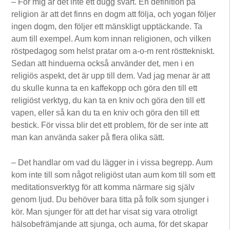
– För mig är det inte ett dugg svårt. En definition på
religion är att det finns en dogm att följa, och yogan följer
ingen dogm, den följer ett mänskligt upptäckande. Ta
aum till exempel. Aum kom innan religionen, och vilken
röstpedagog som helst pratar om a-o-m rent rösttekniskt.
Sedan att hinduerna också använder det, men i en
religiös aspekt, det är upp till dem. Vad jag menar är att
du skulle kunna ta en kaffekopp och göra den till ett
religiöst verktyg, du kan ta en kniv och göra den till ett
vapen, eller så kan du ta en kniv och göra den till ett
bestick. För vissa blir det ett problem, för de ser inte att
man kan använda saker på flera olika sätt.
– Det handlar om vad du lägger in i vissa begrepp. Aum
kom inte till som något religiöst utan aum kom till som ett
meditationsverktyg för att komma närmare sig själv
genom ljud. Du behöver bara titta på folk som sjunger i
kör. Man sjunger för att det har visat sig vara otroligt
hälsobefrämjande att sjunga, och auma, för det skapar