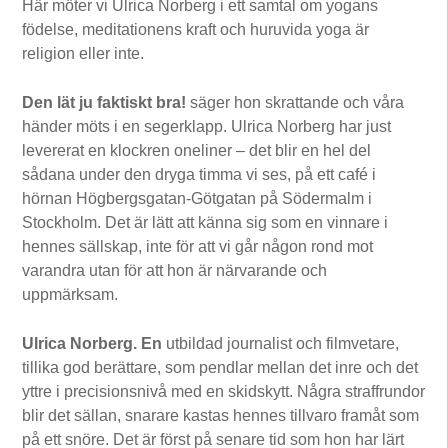
Här möter vi Ulrica Norberg i ett samtal om yogans
födelse, meditationens kraft och huruvida yoga är
religion eller inte.
Den lät ju faktiskt bra!
säger hon skrattande och våra
händer möts i en segerklapp. Ulrica Norberg har just
levererat en klockren oneliner – det blir en hel del
sådana under den dryga timma vi ses, på ett café i
hörnan Högbergsgatan-Götgatan på Södermalm i
Stockholm. Det är lätt att känna sig som en vinnare i
hennes sällskap, inte för att vi går någon rond mot
varandra utan för att hon är närvarande och
uppmärksam.
Ulrica Norberg. En
utbildad journalist och filmvetare,
tillika god berättare, som pendlar mellan det inre och det
yttre i precisionsnivå med en skidskytt. Några straffrundor
blir det sällan, snarare kastas hennes tillvaro framåt som
på ett snöre. Det är först på senare tid som hon har lärt