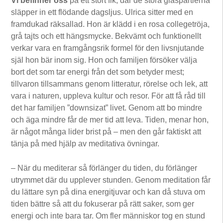
Vi befinner oss
på ett stort fik, där de stora glaspartierna
släpper in ett flödande dagsljus. Ulrica sitter med en
framdukad räksallad. Hon är klädd i en rosa collegetröja,
grå tajts och ett hängsmycke. Bekvämt och funktionellt
verkar vara en framgångsrik formel för den livsnjutande
själ hon bär inom sig. Hon och familjen försöker välja
bort det som tar energi från det som betyder mest;
tillvaron tillsammans genom litteratur, rörelse och lek, att
vara i naturen, uppleva kultur och resor. För att få råd till
det har familjen ”downsizat” livet. Genom att bo mindre
och äga mindre får de mer tid att leva. Tiden, menar hon,
är något många lider brist på – men den går faktiskt att
tänja på med hjälp av meditativa övningar.
– När du mediterar så förlänger du tiden, du förlänger
utrymmet där du upplever stunden. Genom meditation får
du lättare syn på dina energitjuvar och kan då stuva om
tiden bättre så att du fokuserar på rätt saker, som ger
energi och inte bara tar. Om fler människor tog en stund