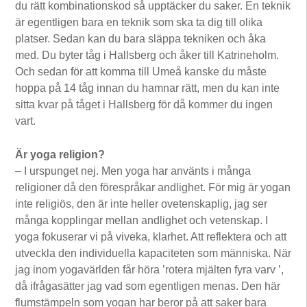
du rätt kombinationskod så upptäcker du saker. En teknik
är egentligen bara en teknik som ska ta dig till olika
platser. Sedan kan du bara släppa tekniken och åka
med. Du byter tåg i Hallsberg och åker till Katrineholm.
Och sedan för att komma till Umeå kanske du måste
hoppa på 14 tåg innan du hamnar rätt, men du kan inte
sitta kvar på tåget i Hallsberg för då kommer du ingen
vart.
Är yoga religion?
– I urspunget nej. Men yoga har använts i många
religioner då den förespråkar andlighet. För mig är yogan
inte religiös, den är inte heller ovetenskaplig, jag ser
många kopplingar mellan andlighet och vetenskap. I
yoga fokuserar vi på viveka, klarhet. Att reflektera och att
utveckla den individuella kapaciteten som människa. När
jag inom yogavärlden får höra ’rotera mjälten fyra varv ’,
då ifrågasätter jag vad som egentligen menas. Den här
flumstämpeln som yogan har beror på att saker bara