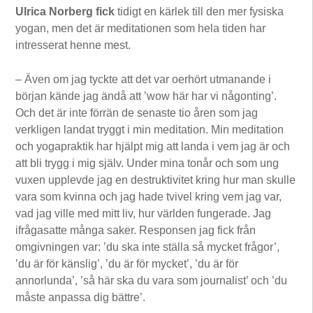
Ulrica Norberg fick
tidigt en kärlek till den mer fysiska
yogan, men det är meditationen som hela tiden har
intresserat henne mest.
– Även om jag tyckte att det var oerhört utmanande i
början kände jag ändå att ’wow här har vi någonting’.
Och det är inte förrän de senaste tio åren som jag
verkligen landat tryggt i min meditation. Min meditation
och yogapraktik har hjälpt mig att landa i vem jag är och
att bli trygg i mig själv. Under mina tonår och som ung
vuxen upplevde jag en destruktivitet kring hur man skulle
vara som kvinna och jag hade tvivel kring vem jag var,
vad jag ville med mitt liv, hur världen fungerade. Jag
ifrågasatte många saker. Responsen jag fick från
omgivningen var: ’du ska inte ställa så mycket frågor’,
’du är för känslig’, ’du är för mycket’, ’du är för
annorlunda’, ’så här ska du vara som journalist’ och ’du
måste anpassa dig bättre’.