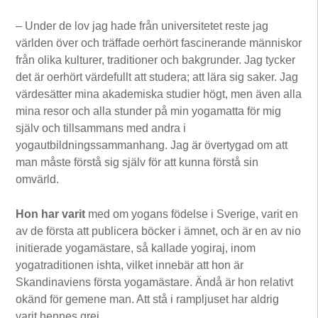
– Under de lov jag hade från universitetet reste jag
världen över och träffade oerhört fascinerande människor
från olika kulturer, traditioner och bakgrunder. Jag tycker
det är oerhört värdefullt att studera; att lära sig saker. Jag
värdesätter mina akademiska studier högt, men även alla
mina resor och alla stunder på min yogamatta för mig
själv och tillsammans med andra i
yogautbildningssammanhang. Jag är övertygad om att
man måste förstå sig själv för att kunna förstå sin
omvärld.
Hon har varit
med om yogans födelse i Sverige, varit en
av de första att publicera böcker i ämnet, och är en av nio
initierade yogamästare, så kallade yogiraj, inom
yogatraditionen ishta, vilket innebär att hon är
Skandinaviens första yogamästare. Ändå är hon relativt
okänd för gemene man. Att stå i rampljuset har aldrig
varit hennes grej.