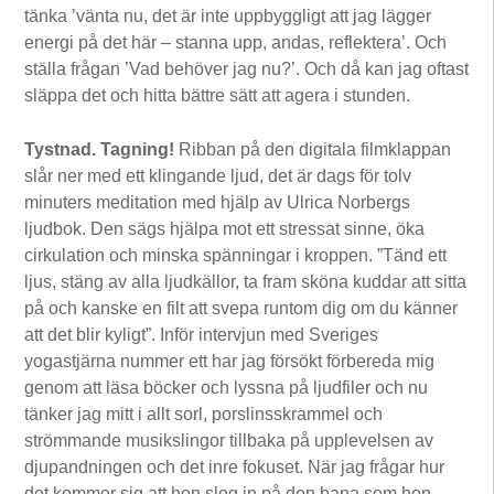
tänka ’vänta nu, det är inte uppbyggligt att jag lägger
energi på det här – stanna upp, andas, reflektera’. Och
ställa frågan ’Vad behöver jag nu?’. Och då kan jag oftast
släppa det och hitta bättre sätt att agera i stunden.
Tystnad. Tagning!
Ribban på den digitala filmklappan
slår ner med ett klingande ljud, det är dags för tolv
minuters meditation med hjälp av Ulrica Norbergs
ljudbok. Den sägs hjälpa mot ett stressat sinne, öka
cirkulation och minska spänningar i kroppen. ”Tänd ett
ljus, stäng av alla ljudkällor, ta fram sköna kuddar att sitta
på och kanske en filt att svepa runtom dig om du känner
att det blir kyligt”. Inför intervjun med Sveriges
yogastjärna nummer ett har jag försökt förbereda mig
genom att läsa böcker och lyssna på ljudfiler och nu
tänker jag mitt i allt sorl, porslinsskrammel och
strömmande musikslingor tillbaka på upplevelsen av
djupandningen och det inre fokuset. När jag frågar hur
det kommer sig att hon slog in på den bana som hon