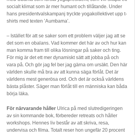
socialt klimat som är mer humant och tillåtande. Under
hans presidentvalskampanj tryckte yogakollektivet upp t-
shirts med texten ’Aumbama’.
– Istället för att se saker som ett problem väljer jag att se
det som en obalans. Vad kommer det här av och hur kan
man komma fram till olika lösningar på saker och ting.
För mig är det ett mer dynamiskt sätt att jobba på och
vara på. Och gör jag fel ber jag gärna om ursäkt. Den här
världen skulle må bra av att kunna säga förlåt. Det är
världens mest generösa ord. Och det är också världens
bästa plåster. Säger man förlåt till en människa kan båda
börja läka.
För närvarande håller
Ulrica på med slutredigeringen
av sin kommande bok, förbereder retreats och håller
workshops. Hennes liv består av att skriva, resa,
undervisa och filma. Totalt reser hon ungefär 20 procent