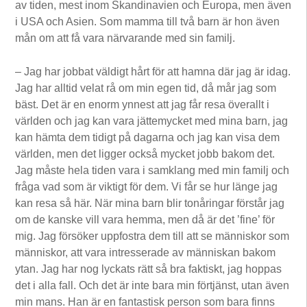
av tiden, mest inom Skandinavien och Europa, men även
i USA och Asien. Som mamma till två barn är hon även
mån om att få vara närvarande med sin familj.
– Jag har jobbat väldigt hårt för att hamna där jag är idag.
Jag har alltid velat rå om min egen tid, då mår jag som
bäst. Det är en enorm ynnest att jag får resa överallt i
världen och jag kan vara jättemycket med mina barn, jag
kan hämta dem tidigt på dagarna och jag kan visa dem
världen, men det ligger också mycket jobb bakom det.
Jag måste hela tiden vara i samklang med min familj och
fråga vad som är viktigt för dem. Vi får se hur länge jag
kan resa så här. När mina barn blir tonåringar förstår jag
om de kanske vill vara hemma, men då är det ’fine’ för
mig. Jag försöker uppfostra dem till att se människor som
människor, att vara intresserade av människan bakom
ytan. Jag har nog lyckats rätt så bra faktiskt, jag hoppas
det i alla fall. Och det är inte bara min förtjänst, utan även
min mans. Han är en fantastisk person som bara finns