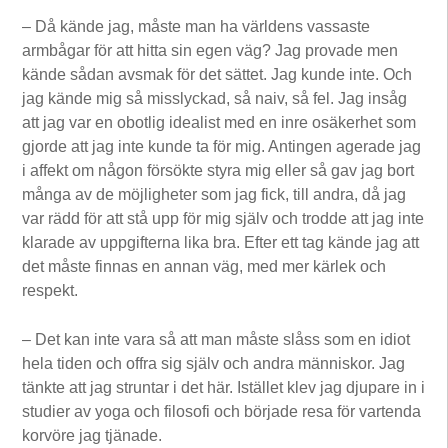
– Då kände jag, måste man ha världens vassaste
armbågar för att hitta sin egen väg? Jag provade men
kände sådan avsmak för det sättet. Jag kunde inte. Och
jag kände mig så misslyckad, så naiv, så fel. Jag insåg
att jag var en obotlig idealist med en inre osäkerhet som
gjorde att jag inte kunde ta för mig. Antingen agerade jag
i affekt om någon försökte styra mig eller så gav jag bort
många av de möjligheter som jag fick, till andra, då jag
var rädd för att stå upp för mig själv och trodde att jag inte
klarade av uppgifterna lika bra. Efter ett tag kände jag att
det måste finnas en annan väg, med mer kärlek och
respekt.
– Det kan inte vara så att man måste slåss som en idiot
hela tiden och offra sig själv och andra människor. Jag
tänkte att jag struntar i det här. Istället klev jag djupare in i
studier av yoga och filosofi och började resa för vartenda
korvöre jag tjänade.