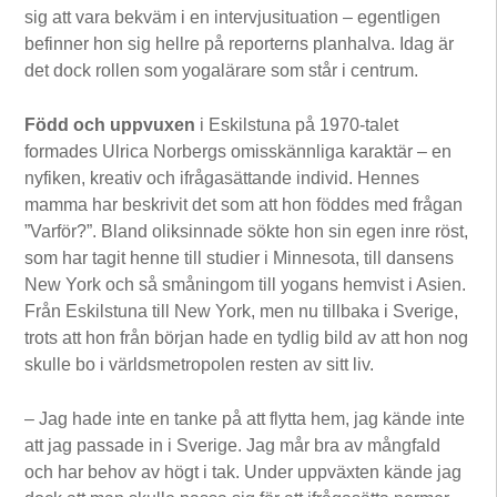
sig att vara bekväm i en intervjusituation – egentligen
befinner hon sig hellre på reporterns planhalva. Idag är
det dock rollen som yogalärare som står i centrum.
Född och uppvuxen
i Eskilstuna på 1970-talet
formades Ulrica Norbergs omisskännliga karaktär – en
nyfiken, kreativ och ifrågasättande individ. Hennes
mamma har beskrivit det som att hon föddes med frågan
”Varför?”. Bland oliksinnade sökte hon sin egen inre röst,
som har tagit henne till studier i Minnesota, till dansens
New York och så småningom till yogans hemvist i Asien.
Från Eskilstuna till New York, men nu tillbaka i Sverige,
trots att hon från början hade en tydlig bild av att hon nog
skulle bo i världsmetropolen resten av sitt liv.
– Jag hade inte en tanke på att flytta hem, jag kände inte
att jag passade in i Sverige. Jag mår bra av mångfald
och har behov av högt i tak. Under uppväxten kände jag