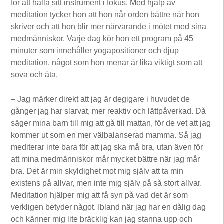
för att hålla sitt instrument i fokus. Med hjälp av
meditation tycker hon att hon når orden bättre när hon
skriver och att hon blir mer närvarande i mötet med sina
medmänniskor. Varje dag kör hon ett program på 45
minuter som innehåller yogapositioner och djup
meditation, något som hon menar är lika viktigt som att
sova och äta.
– Jag märker direkt att jag är degigare i huvudet de
gånger jag har slarvat, mer reaktiv och lättpåverkad. Då
säger mina barn till mig att gå till mattan, för de vet att jag
kommer ut som en mer välbalanserad mamma. Så jag
mediterar inte bara för att jag ska må bra, utan även för
att mina medmänniskor mår mycket bättre när jag mår
bra. Det är min skyldighet mot mig själv att ta min
existens på allvar, men inte mig själv på så stort allvar.
Meditation hjälper mig att få syn på vad det är som
verkligen betyder något. Ibland när jag har en dålig dag
och känner mig lite bräcklig kan jag stanna upp och