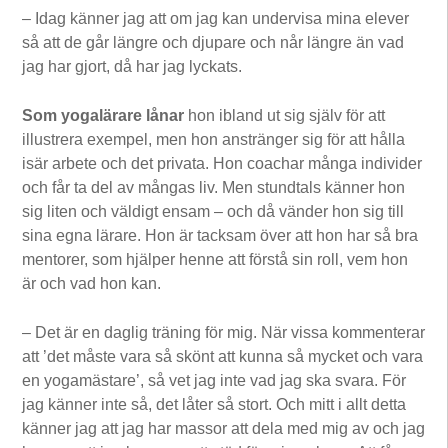
– Idag känner jag att om jag kan undervisa mina elever
så att de går längre och djupare och når längre än vad
jag har gjort, då har jag lyckats.
Som yogalärare lånar
hon ibland ut sig själv för att
illustrera exempel, men hon anstränger sig för att hålla
isär arbete och det privata. Hon coachar många individer
och får ta del av mångas liv. Men stundtals känner hon
sig liten och väldigt ensam – och då vänder hon sig till
sina egna lärare. Hon är tacksam över att hon har så bra
mentorer, som hjälper henne att förstå sin roll, vem hon
är och vad hon kan.
– Det är en daglig träning för mig. När vissa kommenterar
att ’det måste vara så skönt att kunna så mycket och vara
en yogamästare’, så vet jag inte vad jag ska svara. För
jag känner inte så, det låter så stort. Och mitt i allt detta
känner jag att jag har massor att dela med mig av och jag