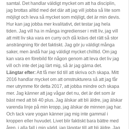
samtal. Det handlar väldigt mycket om att ha disciplin,
jag brottas alltid med det där att jag vill jobba så lite som
möjligt och leva så mycket som möjligt, det är min devis.
Hur kan jag jobba mer kvalitativt, det testar jag hela
tiden. Jag vill ha in många ingredienser i mitt liv, jag vill
att mitt liv ska vara en curry och då krävs det rätt så stor
ansträngning för det faktiskt. Jag gör ju väldigt många
saker, men ändå har jag väldigt mycket chilltid. Om jag
kan vara en förebild för någon genom att leva det liv jag
vill och inte det jag lärt mig, så är jag gärna det.
Längtar efter:
Att få mer tid till att skriva och skapa. Mitt
2016 handlar mycket om att omstrukturera så att jag får
mer utrymme för detta 2017, att jobba mindre och skapa
mer. Jag känner att jag vågar det nu, det är det som är
bäst med att bli 40 plus. Jag älskar att bli äldre, jag älskar
varenda linje på min kropp, jag älskar de minnen jag har.
Och tack vare yogan känner jag mig inte gammal i
kroppen eller huvudet. Livet blir faktiskt bara bättre med
åren, i alla fall i min värld, jag längtar till att bli äldre. Jag