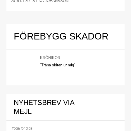
2019-01-30
STINA JOHANSSON
FÖREBYGG SKADOR
KRÖNIKOR
”Träna skiten ur mig”
NYHETSBREV VIA
MEJL
Yoga för digs