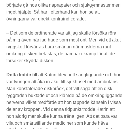
började gå hos olika naprapater och sjukgymnaster men
inget hjälpte. Så här i efterhand kan hon se att
övningarna var direkt kontraindicerade.
– Det som de ordinerade var att jag skulle försöka röra
på mig även när jag hade som mest ont. Men vid ett akut
ryggskott förvärras bara smärtan när musklerna runt
omkring disken belastas, de hamnar i kramp för att de
försöker skydda disken.
Detta ledde till
att Katrin blev helt sängliggande och hon
var tvungen att åka in akut till sjukhuset med ambulans.
Man konstaterade diskbråck, det vill säga att en disk i
ryggraden buktade ut och klämde på de omkringliggande
nerverna vilket medförde att hon tappade känseln i vissa
delar av kroppen. Vid denna tidpunkt trodde Katrin att
hon aldrig mer skulle kunna träna igen. Att det bara var
vila och smärtstillande mediciner som kunde häva