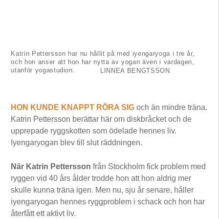
Katrin Pettersson har nu hållit på med iyengar­yoga i tre år,
och hon anser att hon har nytta av yogan även i vardagen,
utanför yogastudion.
LINNEA BENGTSSON
HON KUNDE KNAPPT RÖRA SIG
och än mindre träna.
Katrin Pettersson berättar här om diskbråcket och de
upprepade ryggskotten som ödelade hennes liv.
Iyengaryogan blev till slut räddningen.
När Katrin Pettersson
från Stockholm fick problem med
ryggen vid 40 års ålder trodde hon att hon aldrig mer
skulle kunna träna igen. Men nu, sju år senare, håller
iyengaryogan hennes ryggproblem i schack och hon har
återfått ett aktivt liv.