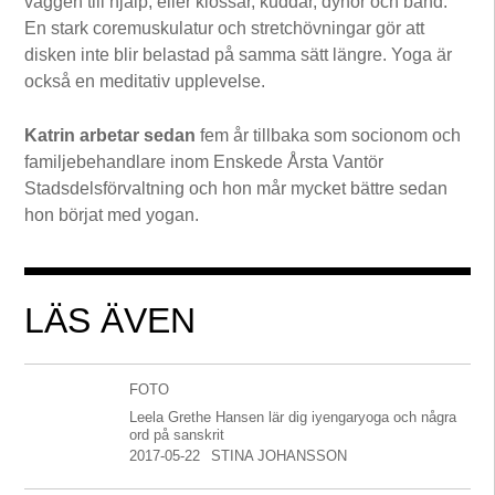
väggen till hjälp, eller klossar, kuddar, dynor och band.
En stark coremuskulatur och stretchövningar gör att
disken inte blir belastad på samma sätt längre. Yoga är
också en meditativ upplevelse.
Katrin arbetar sedan
fem år tillbaka som socionom och
familjebehandlare inom Enskede Årsta Vantör
Stadsdelsförvaltning och hon mår mycket bättre sedan
hon börjat med yogan.
LÄS ÄVEN
FOTO
Leela Grethe Hansen lär dig iyengaryoga och några
ord på sanskrit
2017-05-22
STINA JOHANSSON