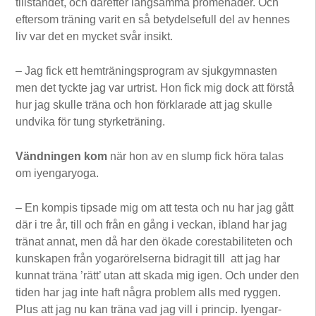
tillståndet, och därefter långsamma promenader. Och
eftersom träning varit en så betydelsefull del av hennes
liv var det en mycket svår insikt.
– Jag fick ett hemträningsprogram av sjukgymnasten
men det tyckte jag var urtrist. Hon fick mig dock att förstå
hur jag skulle träna och hon förklarade att jag skulle
undvika för tung styrketräning.
Vändningen kom
när hon av en slump fick höra talas
om iyengaryoga.
– En kompis tipsade mig om att testa och nu har jag gått
där i tre år, till och från en gång i veckan, ibland har jag
tränat annat, men då har den ökade corestabiliteten och
kunskapen från yogarörelserna bidragit till att jag har
kunnat träna ’rätt’ utan att skada mig igen. Och under den
tiden har jag inte haft några problem alls med ryggen.
Plus att jag nu kan träna vad jag vill i princip. Iyengar­