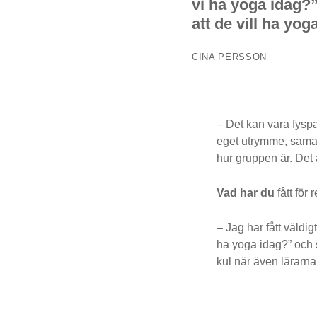
vi ha yoga idag?
att de vill ha yog
CINA PERSSON
– Det kan vara fys
eget utrymme, samar
hur gruppen är. Det ä
Vad har du
fått för 
– Jag har fått väldig
ha yoga idag?” och s
kul när även lärarna