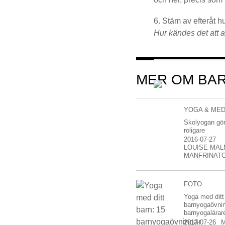
Stäm av efteråt h
Hur kändes det att
MER OM BA
YOGA & MED
Skolyogan gör
roligare
2016-07-27
LOUISE MA
MANFRINAT
FOTO
Yoga med ditt
barnyogaövni
barnyogalärar
2017-07-26