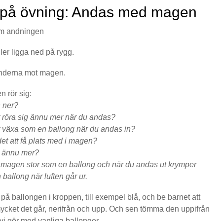
s på övning: Andas med magen
m andningen
ller ligga ned på rygg.
nderna mot magen.
 rör sig:
 ner?
 röra sig ännu mer när du andas?
 växa som en ballong när du andas in?
det att få plats med i magen?
d ännu mer?
r magen stor som en ballong och när du andas ut krymper
allong när luften går ur.
på ballongen i kroppen, till exempel blå, och be barnet att
ycket det går, nerifrån och upp. Och sen tömma den uppifrån
vi gör med vanliga ballonger.