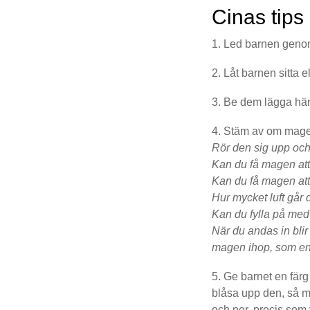
Cinas tip
Led barnen geno
Låt barnen sitta e
Be dem lägga hä
Stäm av om magen
Rör den sig upp och
Kan du få magen att
Kan du få magen att
Hur mycket luft går 
Kan du fylla på me
När du andas in bli
magen ihop, som en b
Ge barnet en färg 
blåsa upp den, så m
och ner, precis som 