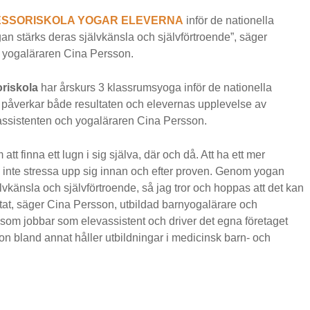
ESSORISKOLA YOGAR ELEVERNA
inför de nationella
n stärks deras självkänsla och självförtroende”, säger
 yogaläraren Cina Persson.
oriskola
har årskurs 3 klassrumsyoga inför de nationella
påverkar både resultaten och elevernas upplevelse av
assistenten och yogaläraren Cina Persson.
tt finna ett lugn i sig själva, där och då. Att ha ett mer
h inte stressa upp sig innan och efter proven. Genom yogan
lvkänsla och självförtroende, så jag tror och hoppas att det kan
ltat, säger Cina Persson, utbildad barnyogalärare och
 som jobbar som elevassistent och driver det egna företaget
n bland annat håller utbildningar i medicinsk barn- och