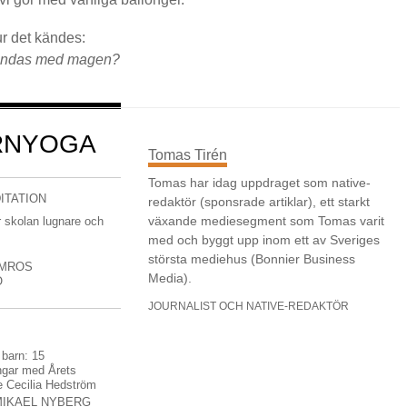
ur det kändes:
 andas med magen?
RNYOGA
Tomas Tirén
Tomas har idag uppdraget som native-
ITATION
redaktör (sponsrade artiklar), ett starkt
växande mediesegment som Tomas varit
 skolan lugnare och
med och byggt upp inom ett av Sveriges
största mediehus (Bonnier Business
LMROS
Media).
O
JOURNALIST OCH NATIVE-REDAKTÖR
 barn: 15
ngar med Årets
e Cecilia Hedström
MIKAEL NYBERG