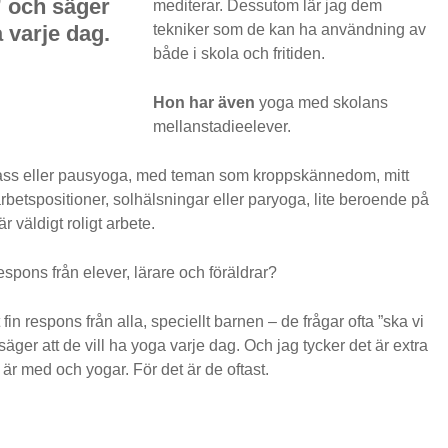
” och säger
mediterar. Dessutom lär jag dem
a varje dag.
tekniker som de kan ha användning av
både i skola och fritiden.
Hon har även
yoga med skolans
mellanstadieelever.
pass eller pausyoga, med teman som kroppskännedom, mitt
betspositioner, solhälsningar eller paryoga, lite beroende på
r väldigt roligt arbete.
respons från elever, lärare och föräldrar?
t fin respons från alla, speciellt barnen – de frågar ofta ”ska vi
äger att de vill ha yoga varje dag. Och jag tycker det är extra
 är med och yogar. För det är de oftast.