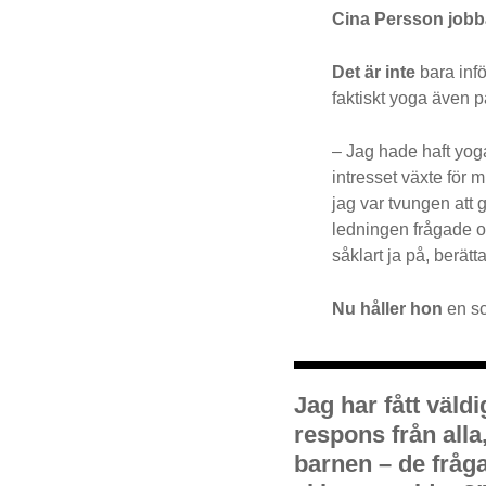
Cina Persson jobb
Det är inte
bara inf
faktiskt yoga även p
– Jag hade haft yog
intresset växte för 
jag var tvungen att g
ledningen frågade o
såklart ja på, berätt
Nu håller hon
en sc
Jag har fått väldig
respons från alla,
barnen – de fråga