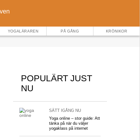
oven
×
YOGALÄRAREN
PÅ GÅNG
KRÖNIKOR
POPULÄRT JUST
NU
SÄTT IGÅNG NU
Yoga online – stor guide: Att
tänka på när du väljer
yogaklass på internet