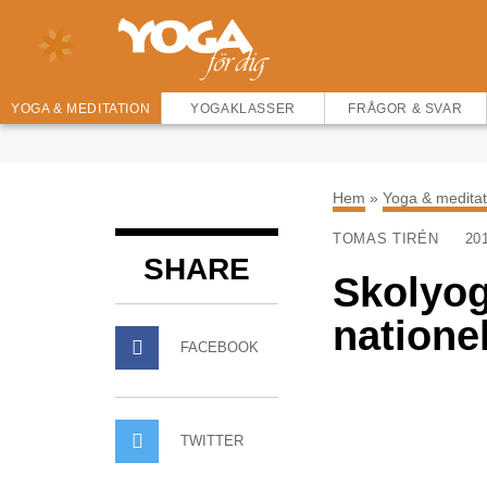
YOGA & MEDITATION
YOGAKLASSER
FRÅGOR & SVAR
Hem
»
Yoga & meditat
TOMAS TIRÉN
20
SHARE
Skolyog
natione
FACEBOOK
TWITTER