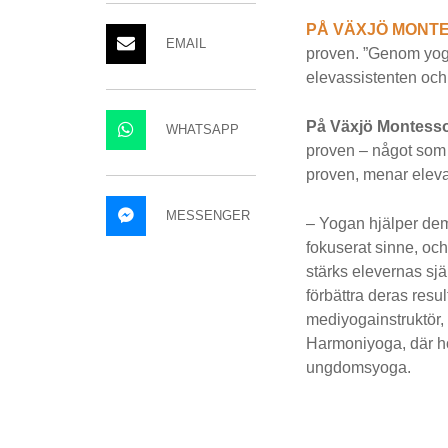
PÅ VÄXJÖ MONT
EMAIL
proven. ”Genom yoga
elevassistenten och
På Växjö Montess
WHATSAPP
proven – något som 
proven, menar elev
MESSENGER
– Yogan hjälper dem a
fokuserat sinne, oc
stärks elevernas sjä
förbättra deras resu
mediyogainstruktör,
Harmoniyoga, där ho
ungdomsyoga.