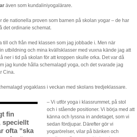
ar
även som kundaliniyogalärare.
ör de nationella proven som barnen på skolan yogar – de har
å det ordinarie schemat.
a till och från med klassen som jag jobbade i. Men när
min utbildning och mina kvällsklasser med vuxna kände jag att
å ner i tid på skolan för att kroppen skulle orka. Det var då
m jag kunde hålla schemalagd yoga, och det svarade jag
ar Cina.
hemalagd yogaklass i veckan med skolans tredjeklassare.
– Vi utför yoga i klassrummet, på stol
och i stående positioner. Vi börja med att
t fin
känna och lyssna in andetaget, som vi
 speciellt
sedan fördjupar. Därefter gör vi
r ofta ”ska
yogarörelser, vilar på bänken och