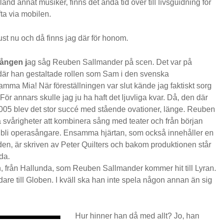
nd annat musiker, finns det ändå tid över till livsguidning för
ta via mobilen.
st nu och då finns jag där för honom.
ången j
ag såg Reuben Sallmander på scen. Det var på
där han gestaltade rollen som Sam i den svenska
mma Mia! När föreställningen var slut kände jag faktiskt sorg
 För annars skulle jag ju ha haft det ljuvliga kvar. Då, den där
05 blev det stor succé med stående ovationer, länge. Reuben
 svårigheter att kombinera sång med teater och från början
n bli operasångare. Ensamma hjärtan, som också innehåller en
en, är skriven av Peter Quilters och bakom produktionen står
da.
ån, från Hallunda, som Reuben Sallmander kommer hit till Lyran.
dare till Globen. I kväll ska han inte spela någon annan än sig
Hur hinner han då med allt? Jo, han