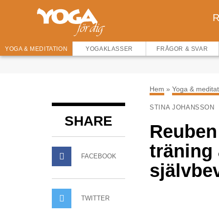
R
YOGA & MEDITATION
YOGAKLASSER
FRÅGOR & SVAR
Hem
»
Yoga & meditat
STINA JOHANSSON
SHARE
Reuben 
träning 
FACEBOOK
självbev
TWITTER