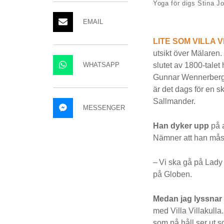
Yoga för digs Stina 
EMAIL
LITE SOM VILLA 
utsikt över Mälaren.
WHATSAPP
slutet av 1800-talet
Gunnar Wennerberg 
är det dags för en s
Sallmander.
MESSENGER
Han dyker upp
på 
Nämner att han måste
– Vi ska gå på Lady
på Globen.
Medan jag lyssnar
med Villa Villakulla
som på håll ser ut 