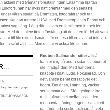
han aktuell med tvåmansföreställningen Ensamma hjärtan
l Lindfors, han har nyss haft premiär med den senaste
 under våren spelat på Dramaten, fotograferar och tar
 hösten ska han turnera i USA med Dramatenpjäsen Fanny och
 minst sagt lång. Lägg därtill även en familj med fru och fem
d. Med den intensiteten förstår jag att det är en fördel att vara
 tar till lite extra tidsmån inför en resa till en avtalad intervju.
ler ha svårt att hitta. Men det tar vi också lite senare.
Reuben Sallmander sitter
alltså
framför mig på andra sidan cafébordet
...
ute i trädgården. Med händerna
knäppta i knät. Lugn. Fokuserad. Och
det vänstra benet korsat över det
EN
högra. Det är en, i sanning, vacker
 Jag blev kär i yogan
sensommarkväll. Slöa getingar irrar
STINA JOHANSSON
runt i luftrummet mellan oss. I den
medhavda träningsbagen skymtar ett
par färgglada sockor och jag får veta