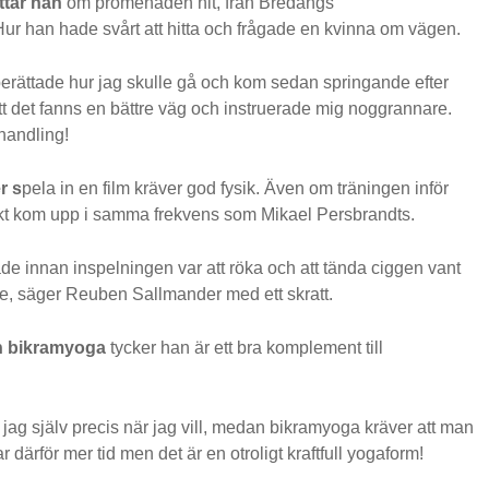
tar han
om promenaden hit, från Bredängs
Hur han hade svårt att hitta och frågade en kvinna om vägen.
berättade hur jag skulle gå och kom sedan springande efter
tt det fanns en bättre väg och instruerade mig noggrannare.
handling!
r s
pela in en film kräver god fysik. Även om träningen inför
ekt kom upp i samma frekvens som Mikael Persbrandts.
de innan inspelningen var att röka och att tända ciggen vant
, säger Reuben Sallmander med ett skratt.
 bikramyoga
tycker han är ett bra komplement till
jag själv precis när jag vill, medan bikramyoga kräver att man
tar därför mer tid men det är en otroligt kraftfull yogaform!