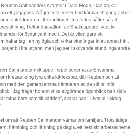
av Reuben Sallmanders svärmor i Dala-Floda. Han brukar
n ett yogapass. Några tiotal meter bort kånkar ett par grabbar
om entrédörrarna till konditoriet. Teater Iris håller på att
öreställning, Trettondagsafton, av Shakespeare, vars tv-
ander för övrigt varit med i. Det är ytterligare ett
hakar tag i en ny ögla och virkar vindlingar åt ett annat håll.
” börjar bli lite uttjatat, men jag ser i skrivande stund inga andra
uben
Sallmander mitt uppe i repetitionerna av Ensamma
 som kretsar kring fyra olika kärlekspar, där Reuben och Lill
a och med den gemensamma nämnaren att de ställs inför
lick. Jag frågar honom vilka avgörande ögonblick han själv
”När mina barn kom till världen”, svarar han. ”Livet blir aldrig
”
el
om att Reuben Sallmander värnar om familjen. Trots tidiga
n, hämtning och lämning på dagis, ett hektiskt arbetsschema