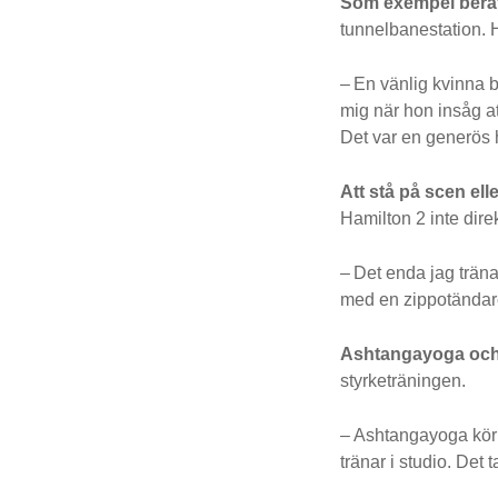
Som exempel berät
tunnelbanestation. 
– En vänlig kvinna 
mig när hon insåg a
Det var en generös 
Att stå på scen elle
Hamilton 2 inte dir
– Det enda jag träna
med en zippotändare
Ashtangayoga och
styrketräningen.
– Ashtangayoga kör 
tränar i studio. Det 