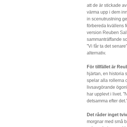
att de är stickade 
värma upp i dem inna
in scenutrustning gen
förbereda kvällens f
version Reuben Sallm
sammanträffande som 
”Vi får ta det senare
alternativ.
För tillfället är Re
hjärtan, en historia
spelar alla rollern
livsavgörande ögonb
har upplevt i livet. 
detsamma efter det.
Det råder inget tviv
morgnar med små bar