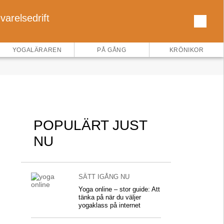
arelsedrift
×
YOGALÄRAREN
PÅ GÅNG
KRÖNIKOR
POPULÄRT JUST
NU
SÄTT IGÅNG NU
Yoga online – stor guide: Att
tänka på när du väljer
yogaklass på internet