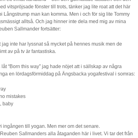
 vitspröjsade fönster till trots, tänker jag lite roat att det här
ippi Långstrump man kan komma. Men i och för sig lite Tommy
smässigt alltså. Och jag hinner inte dela med mig av mina
euben Sallmander fortsätter:
tt jag inte har lyssnat så mycket på hennes musik men de
imt av på tv är fantastiska.
låt “Born this way” jag hade nöjet att i sällskap av några
junga en lördagsförmiddag på Ängsbacka yogafestival i somras:
way
no mistakes
k, baby
i ingången till yogan. Men mer om det senare.
 Reuben Sallmanders alla åtaganden här i livet. Vi tar det från