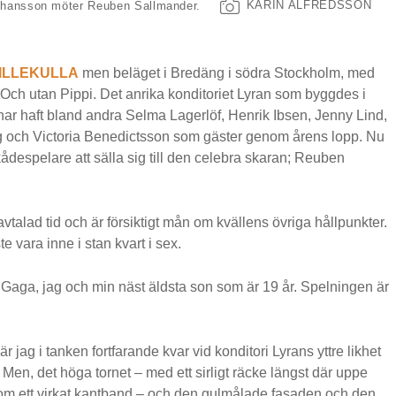
KARIN ALFREDSSON
Johansson möter Reuben Sallmander.
VILLEKULLA
men beläget i Bredäng i södra Stockholm, med
 Och utan Pippi. Det anrika konditoriet Lyran som byggdes i
 har haft bland andra Selma Lagerlöf, Henrik Ibsen, Jenny Lind,
och Victoria Benedictsson som gäster genom årens lopp. Nu
kådespelare att sälla sig till den celebra skaran; Reuben
avtalad tid och är försiktigt mån om kvällens övriga hållpunkter.
 vara inne i stan kvart i sex.
 Gaga, jag och min näst äldsta son som är 19 år. Spelningen är
är jag i tanken fortfarande kvar vid konditori Lyrans yttre likhet
. Men, det höga tornet – med ett sirligt räcke längst där uppe
som ett virkat kantband – och den gulmålade fasaden och den