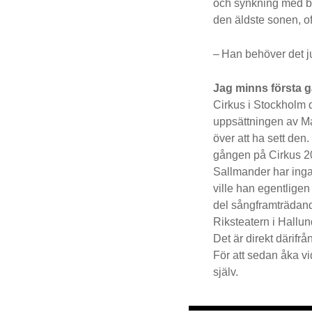
och synkning med bla
den äldste sonen, of
– Han behöver det ju
Jag minns första g
Cirkus i Stockholm 
uppsättningen av Ma
över att ha sett den.
gången på Cirkus 20
Sallmander har inga
ville han egentlige
del sångframträdand
Riksteatern i Hallun
Det är direkt därifr
För att sedan åka vi
själv.