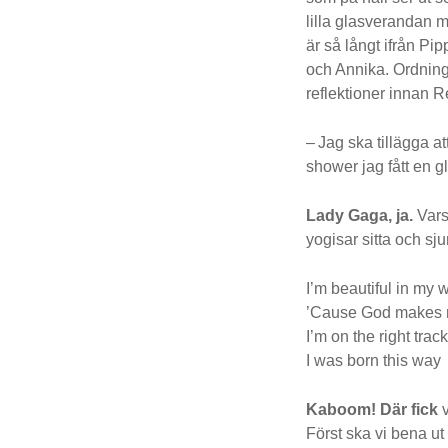
lilla glasverandan med
är så långt ifrån P
och Annika. Ordning
reflektioner innan R
– Jag ska tillägga a
shower jag fått en gl
Lady Gaga, ja.
Vars 
yogisar sitta och s
I’m beautiful in my 
’Cause God makes 
I’m on the right trac
I was born this way
Kaboom! Där fick
v
Först ska vi bena ut