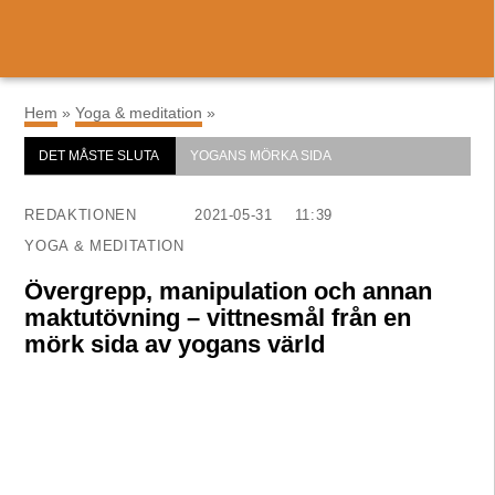
×
Hem
»
Yoga & meditation
»
DET MÅSTE SLUTA
YOGANS MÖRKA SIDA
REDAKTIONEN
2021-05-31
11:39
YOGA & MEDITATION
Övergrepp, manipulation och annan
maktutövning – vittnesmål från en
mörk sida av yogans värld