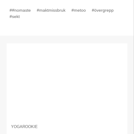
##nomaste
#maktmissbruk
#metoo
#övergrepp
#sekt
YOGAROOKIE