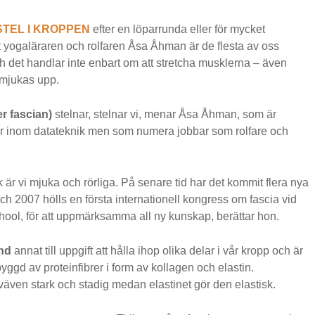
STEL I KROPPEN
efter en löparrunda eller för mycket
gt yogaläraren och rolfaren Åsa Åhman är de flesta av oss
och det handlar inte enbart om att stretcha musklerna – även
mjukas upp.
r fascian)
stelnar, stelnar vi, menar Åsa Åhman, som är
jör inom datateknik men som numera jobbar som rolfare och
k är vi mjuka och rörliga. På senare tid har det kommit flera nya
ch 2007 hölls en första internationell kongress om fascia vid
ool, för att uppmärksamma all ny kunskap, berättar hon.
nd
annat till uppgift att hålla ihop olika delar i vår kropp och är
byggd av proteinfibrer i form av kollagen och elastin.
väven stark och stadig medan elastinet gör den elastisk.