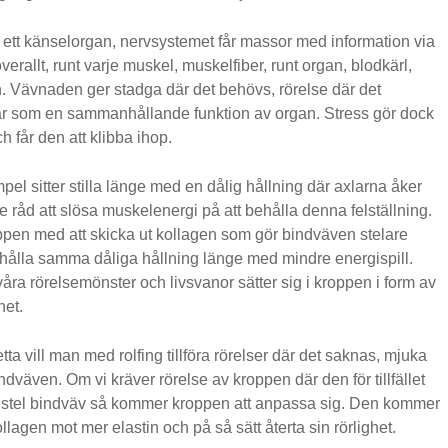
ett känselorgan, nervsystemet får massor med information via
erallt, runt varje muskel, muskelfiber, runt organ, blodkärl,
n. Vävnaden ger stadga där det behövs, rörelse där det
ar som en sammanhållande funktion av organ. Stress gör dock
h får den att klibba ihop.
mpel sitter stilla länge med en dålig hållning där axlarna åker
e råd att slösa muskelenergi på att behålla denna felställning.
oppen med att skicka ut kollagen som gör bindväven stelare
n hålla samma dåliga hållning länge med mindre energispill.
 våra rörelsemönster och livsvanor sätter sig i kroppen i form av
het.
tta vill man med rolfing tillföra rörelser där det saknas, mjuka
indväven.
Om vi kräver rörelse av kroppen där den för tillfället
 stel bindväv så kommer kroppen att anpassa sig. Den kommer
ollagen mot mer elastin och på så sätt återta sin rörlighet.