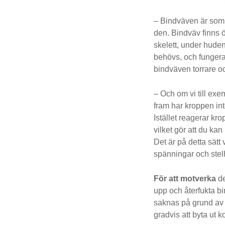
– Bindväven är som 
den. Bindväv finns öv
skelett, under hude
behövs, och funger
bindväven torrare oc
– Och om vi till exe
fram har kroppen int
Istället reagerar kr
vilket gör att du ka
Det är på detta sätt
spänningar och stel
För att motverka
de
upp och återfukta b
saknas på grund av
gradvis att byta ut k