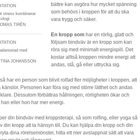
bättre kan avgöra hur mycket spänning
ITATION
som behövs i kroppen för att du ska
t stress kombinerar
ologi
vara trygg och säker.
TOMAS TIRÉN
En kropp som
har en rörlig, glatt och
följsam bindväv är en kropp som kan
ITATION
röra sig med minimalt energispill. Det
 balanserad med
kostar alltså kroppen mindre energi att
STINA JOHANSSON
andas, stå, gå eller uttrycka sig.
å har en person som blivit rolfad fler möjligheter i kroppen, att
a känslor. Personen kan föra sig med större lätthet och andas
klare. Dessutom förbättras hållningen, rörligheten ökar och
 han eller hon har mer energi.
per din bindväv med kroppsterapi, så som rolfing, eller yoga så
av din kropp att ta hänsyn till. Du kan hjälpa din kropp och din
yta dina rörelsemönster, hitta ett mer avslappnat sätt att vara