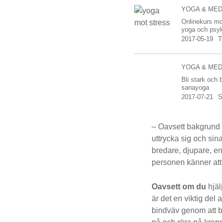
YOGA & MED
Onlinekurs mo
yoga och psyk
2017-05-19
YOGA & MED
Bli stark och
sanayoga
2017-07-21
– Oavsett bakgrund s
uttrycka sig och sin
bredare, djupare, en
personen känner att
Oavsett om du
hjäl
är det en viktig del 
bindväv genom att br