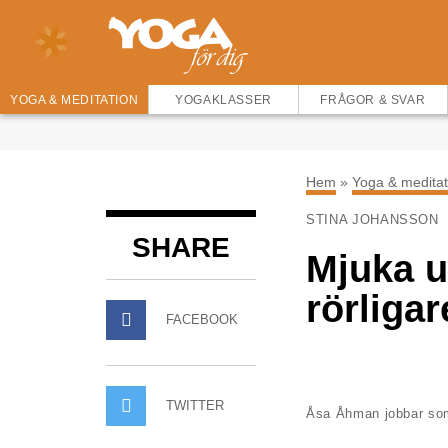
YOGA & MEDITATION
YOGAKLASSER
FRÅGOR & SVAR
Hem
»
Yoga & meditat
STINA JOHANSSON
SHARE
Mjuka u
rörligar
FACEBOOK
TWITTER
Åsa Åhman jobbar som