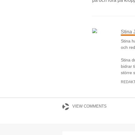
på och röra på krop
Stina
Stina h
och red
Stina dr
bidrar 
större
REDAK
VIEW COMMENTS