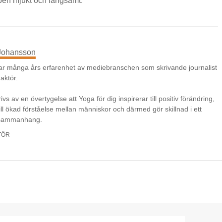
pen mjukt och långsamt.
 Johansson
ar många års erfarenhet av mediebranschen som skrivande journalist
aktör.
ivs av en övertygelse att Yoga för dig inspirerar till positiv förändring,
till ökad förståelse mellan människor och därmed gör skillnad i ett
 sammanhang.
TÖR