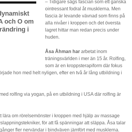
– Tidigare sågs fascian som ett ganska
ointressant fodral åt musklerna. Men
 dynamiskt
fascia är levande vävnad som finns på
 A och O om
alla nivåer i kroppen och det översta
förändring i
lagret hittar man redan precis under
huden.
Åsa Åhman har
arbetat inom
träningsvärlden i mer än 15 år. Rolfing,
som är en kroppsterapiform där fokus
örjade hon med helt nyligen, efter en två år lång utbildning i
med rolfing via yogan, på en utbildning i USA där rolfing är
t lära om rörelsemönster i kroppen med hjälp av massage
lappnings­tekniker, för att få spänningar att släppa. Åsa talar
x gånger fler nervändar i bindväven jämfört med musklerna.