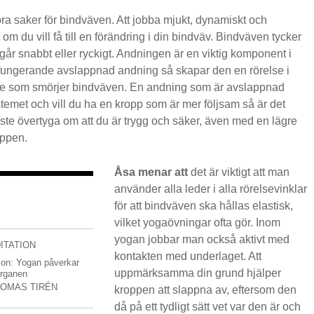
ra saker för bindväven. Att jobba mjukt, dynamiskt och
om du vill få till en förändring i din bindväv. Bindväven tycker
 går snabbt eller ryckigt. Andningen är en viktig komponent i
 fungerande avslappnad andning så skapar den en rörelse i
lse som smörjer bindväven. En andning som är avslappnad
temet och vill du ha en kropp som är mer följsam så är det
te övertyga om att du är trygg och säker, även med en lägre
oppen.
Åsa menar att
det är viktigt att man
använder alla leder i alla rörelsevinklar
för att bindväven ska hållas elastisk,
vilket yogaövningar ofta gör. Inom
yogan jobbar man också aktivt med
ITATION
kontakten med underlaget. Att
son: Yogan påverkar
uppmärksamma din grund hjälper
organen
TOMAS TIRÉN
kroppen att slappna av, eftersom den
då på ett tydligt sätt vet var den är och