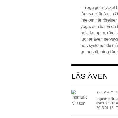
– Yoga gör mycket b
långsamt är A och O 
inte om när rörelser
yoga, och har vi en
hela kroppen, röre
lugnar även nervsys
nervsystemet du mås
grundspänning i kr
LÄS ÄVEN
YOGA & MED
Ingmarie Nils
även de inre 
2013-01-17