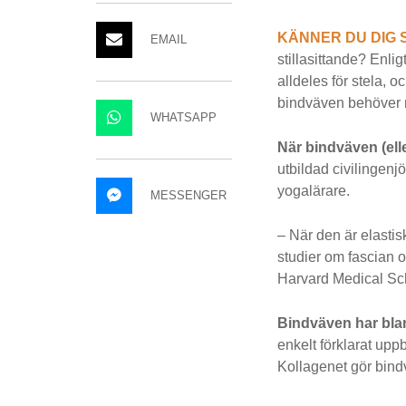
KÄNNER DU DIG 
EMAIL
stillasittande? Enli
alldeles för stela, 
bindväven behöver 
WHATSAPP
När bindväven (elle
utbildad civilingen
yogalärare.
MESSENGER
– När den är elastis
studier om fascian o
Harvard Medical Sch
Bindväven har bla
enkelt förklarat upp
Kollagenet gör bind