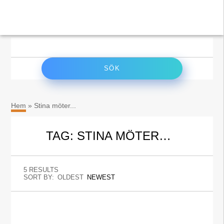
×
Sök
efter:
Hem
»
Stina möter...
TAG: STINA MÖTER…
5 RESULTS
SORT BY:
OLDEST
NEWEST