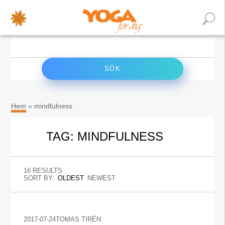
×
Sök
efter:
Hem
»
mindfulness
TAG: MINDFULNESS
16 RESULTS
SORT BY:
OLDEST
NEWEST
2017-07-24
TOMAS TIRÉN