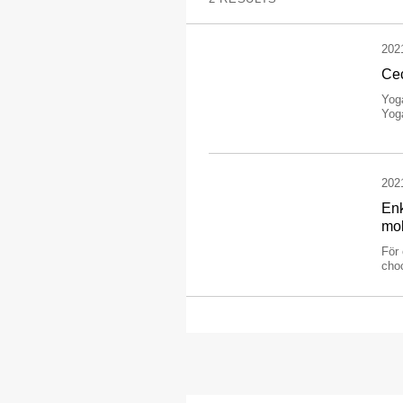
202
Cec
Yog
Yoga
202
Enk
mob
För
choc