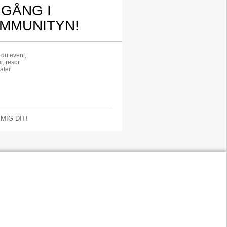
 GÅNG I
MMUNITYN!
r du event,
r, resor
aler.
 MIG DIT!