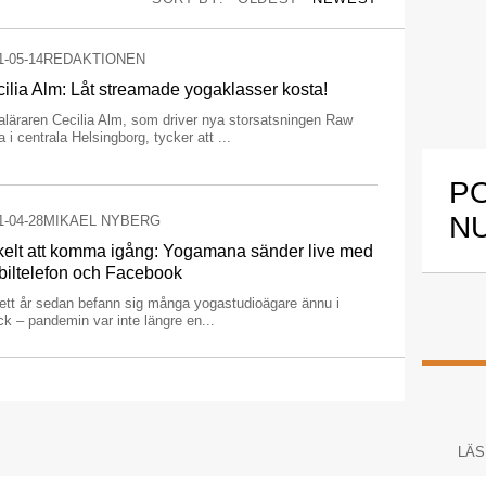
1-05-14
REDAKTIONEN
ilia Alm: Låt streamade yogaklasser kosta!
aläraren Cecilia Alm, som driver nya storsatsningen Raw
 i centrala Helsingborg, tycker att ...
P
N
1-04-28
MIKAEL NYBERG
elt att komma igång: Yogamana sänder live med
iltelefon och Facebook
 ett år sedan befann sig många yogastudioägare ännu i
k – pandemin var inte längre en...
LÄS