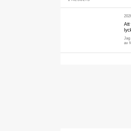
202
Att
lyc
Jag 
av f