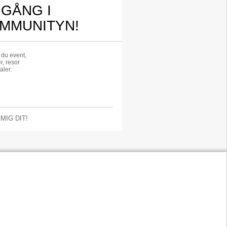
 GÅNG I
MMUNITYN!
r du event,
r, resor
aler.
 MIG DIT!